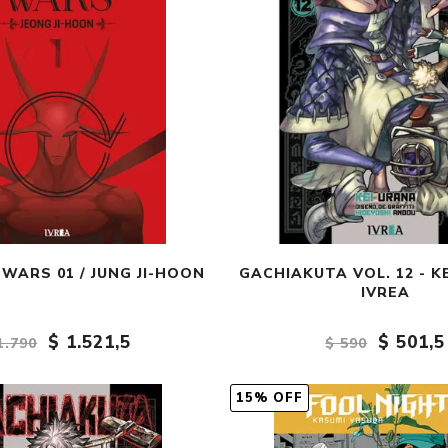
WARS 01 / JUNG JI-HOON
GACHIAKUTA VOL. 12 - K
IVREA
$ 1.521,5
$ 501,5
1.790
$ 590
15% OFF