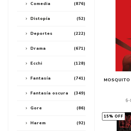
Comedia
(876)
Distopía
(52)
Deportes
(222)
Drama
(671)
Ecchi
(128)
Fantasía
(741)
MOSQUITO 
Fantasía oscura
(349)
$ 
Gore
(86)
15% OFF
Harem
(92)