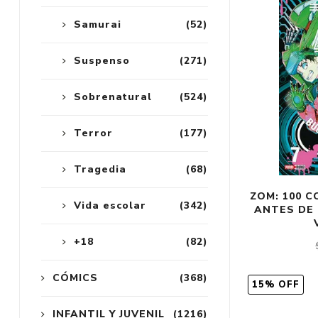
Samurai
(52)
Suspenso
(271)
Sobrenatural
(524)
Terror
(177)
Tragedia
(68)
ZOM: 100 
Vida escolar
(342)
ANTES DE
+18
(82)
CÓMICS
(368)
15% OFF
INFANTIL Y JUVENIL
(1216)