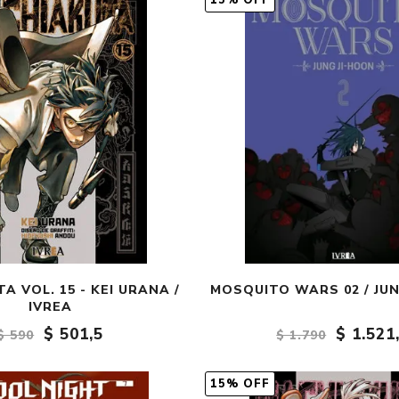
15% OFF
Fantasía
Fantasía oscura
Gore
Ver todo
A VOL. 15 - KEI URANA /
MOSQUITO WARS 02 / JUN
IVREA
$ 501,5
$ 1.521
$ 590
$ 1.790
15% OFF