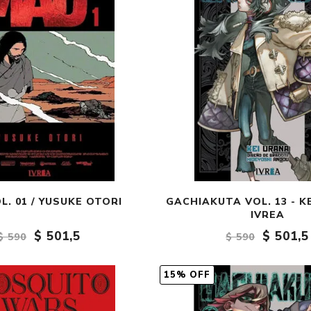
L. 01 / YUSUKE OTORI
GACHIAKUTA VOL. 13 - K
IVREA
$ 501,5
$ 501,5
$ 590
$ 590
15% OFF