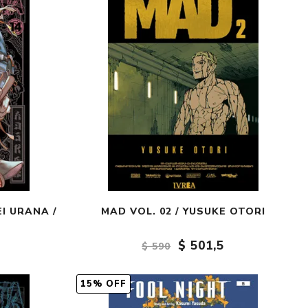
Crónica
Negocios
Ingenio
Ensayo
Ver todo
EI URANA /
MAD VOL. 02 / YUSUKE OTORI
$ 501,5
$ 590
15% OFF