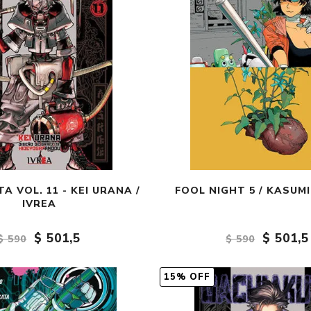
A VOL. 11 - KEI URANA /
FOOL NIGHT 5 / KASUM
IVREA
$ 501,5
$ 501,5
$ 590
$ 590
15% OFF