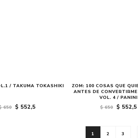
OL.1 / TAKUMA TOKASHIKI
ZOM: 100 COSAS QUE QU
ANTES DE CONVERTIRME
VOL. 4 / PANINI
$ 552,5
$ 552,5
$ 650
$ 650
1
2
3