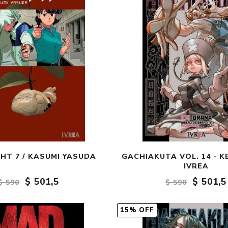
HT 7 / KASUMI YASUDA
GACHIAKUTA VOL. 14 - K
IVREA
$ 501,5
$ 501,5
$ 590
$ 590
15% OFF