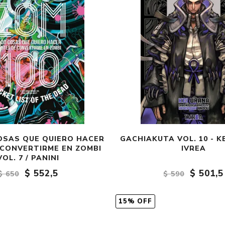
COSAS QUE QUIERO HACER
GACHIAKUTA VOL. 10 - K
 CONVERTIRME EN ZOMBI
IVREA
VOL. 7 / PANINI
$ 552,5
$ 501,5
$ 650
$ 590
15% OFF