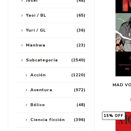
Josei
(48)
Yaoi / BL
(65)
Yuri / GL
(36)
Manhwa
(23)
Subcategoría
(2540)
Acción
(1220)
MAD VO
Aventura
(972)
Bélico
(48)
15% OFF
Ciencia ficción
(396)