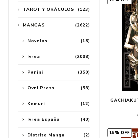
15% OFF
TAROT Y ORÁCULOS
(123)
MANGAS
(2622)
Novelas
(18)
Ivrea
(2008)
Panini
(350)
Ovni Press
(58)
GACHIAKUT
Kemuri
(12)
Ivrea España
(40)
15% OFF
Distrito Manga
(2)