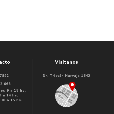
acto
Visitanos
 7892
Dr. Tristán Narvaja 1642
32 668
es 9 a 18 hs.
 a 14 hs.
30 a 15 hs.