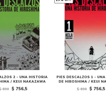
15% OFF
Fantasía
Fantasía oscura
Gore
Ver todo
ALZOS 2 - UNA HISTORIA
PIES DESCALZOS 1 - UNA
HIMA / KEIJI NAKAZAWA
DE HIROSHIMA / KEIJI 
$ 756,5
$ 756,5
$ 890
$ 890