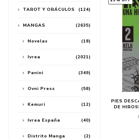
15% OFF
TAROT Y ORÁCULOS
(124)
MANGAS
(2635)
Novelas
(18)
Ivrea
(2021)
Panini
(349)
Ovni Press
(58)
PIES DESC
Kemuri
(12)
DE HIROS
Ivrea España
(40)
Distrito Manga
(2)