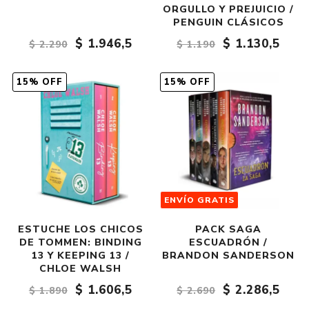
ORGULLO Y PREJUICIO /
PENGUIN CLÁSICOS
$ 1.946,5
$ 1.130,5
$ 2.290
$ 1.190
15% OFF
15% OFF
ENVÍO GRATIS
ESTUCHE LOS CHICOS
PACK SAGA
DE TOMMEN: BINDING
ESCUADRÓN /
13 Y KEEPING 13 /
BRANDON SANDERSON
CHLOE WALSH
$ 1.606,5
$ 2.286,5
$ 1.890
$ 2.690