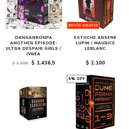
ENVÍO GRATIS
DANGANRONPA
ESTUCHE ARSENE
ANOTHER EPISODE:
LUPIN / MAURICE
ULTRA DESPAIR GIRLS /
LEBLANC
IVREA
$ 1.436,5
$ 2.100
$ 1.690
5% OFF