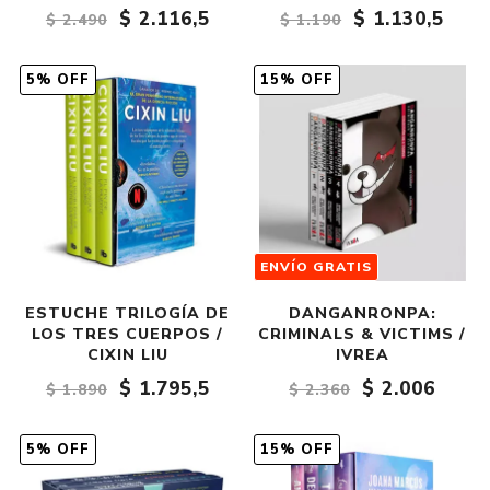
$ 2.116,5
$ 1.130,5
$ 2.490
$ 1.190
5% OFF
15% OFF
ENVÍO GRATIS
ESTUCHE TRILOGÍA DE
DANGANRONPA:
LOS TRES CUERPOS /
CRIMINALS & VICTIMS /
CIXIN LIU
IVREA
$ 1.795,5
$ 2.006
$ 1.890
$ 2.360
5% OFF
15% OFF