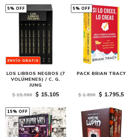
5% OFF
5% OFF
ENVÍO GRATIS
LOS LIBROS NEGROS (7
PACK BRIAN TRACY
VOLÚMENES) / C. G.
JUNG
$ 15.105
$ 1.795,5
$ 15.900
$ 1.890
15% OFF