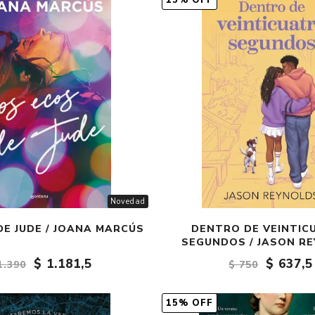
15% OFF
Fantasía
Fantasía oscura
Gore
Ver todo
Novedad
DE JUDE / JOANA MARCÚS
DENTRO DE VEINTIC
SEGUNDOS / JASON R
$ 1.181,5
$ 637,5
1.390
$ 750
15% OFF