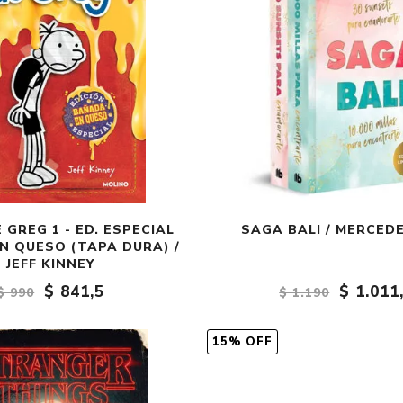
 GREG 1 - ED. ESPECIAL
SAGA BALI / MERCED
N QUESO (TAPA DURA) /
JEFF KINNEY
$ 841,5
$ 1.011
$ 990
$ 1.190
15% OFF