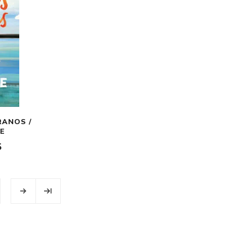
RANOS /
E
5