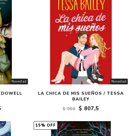
Crónica
Negocios
Ingenio
Ensayo
Ver todo
Novedad
Novedad
MCDOWELL
LA CHICA DE MIS SUEÑOS / TESSA
BAILEY
5
$ 807,5
$ 950
15% OFF