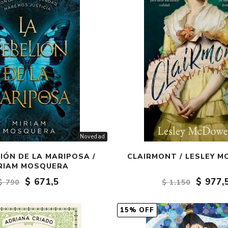
Novedad
IÓN DE LA MARIPOSA /
CLAIRMONT / LESLEY 
RIAM MOSQUERA
$ 671,5
$ 977,
$ 790
$ 1.150
15% OFF