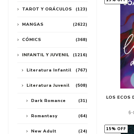
15% OFF
TAROT Y ORÁCULOS
(123)
MANGAS
(2622)
CÓMICS
(368)
INFANTIL Y JUVENIL
(1216)
Literatura Infantil
(767)
Literatura Juvenil
(508)
LOS ECOS 
Dark Romance
(31)
$ 
Romantasy
(64)
15% OFF
New Adult
(24)