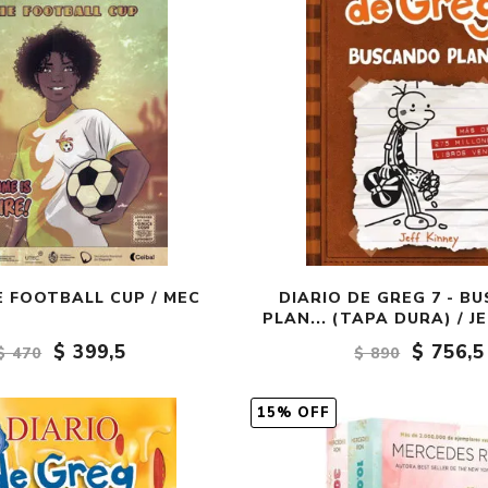
E FOOTBALL CUP / MEC
DIARIO DE GREG 7 - B
PLAN... (TAPA DURA) / J
$ 399,5
$ 756,5
$ 470
$ 890
15% OFF