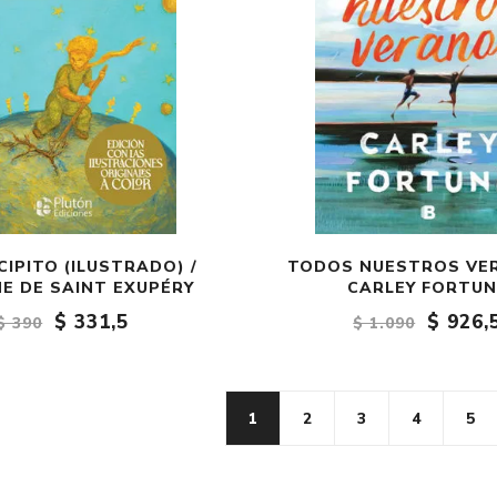
CIPITO (ILUSTRADO) /
TODOS NUESTROS VE
E DE SAINT EXUPÉRY
CARLEY FORTUN
$ 331,5
$ 926,
$ 390
$ 1.090
1
2
3
4
5