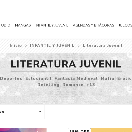
TUDIO
MANGAS
INFANTIL Y JUVENIL
AGENDAS Y BITÁCORAS
JUEGOS
Inicio
INFANTIL Y JUVENIL
Literatura Juvenil
Novelas
Literatura Infantil
Acción
0 a 6 meses
Dark Roman
Shonen
Literatura Juvenil
Aventura
BILINGUE
Romantasy
LITERATURA JUVENIL
Shojo
Bélico
0 a 2 años
New Adult
Deportes
Estudiantil
Fantasía Medieval
Mafia
Erótic
Seinen
Ciencia ficción
3 a 5 años
Vampiros
Retelling
Romance
+18
Josei
Comedia
6 a 8 años
Deportes
Yaoi / BL
Distopía
9 a 12 años
Estudiantil
Yuri / GL
Deportes
Ciencia
Fantasía Med
Manhwa
Drama
Colorear
Mafia
Subcategoría
Ecchi
Ver todo
Ver todo