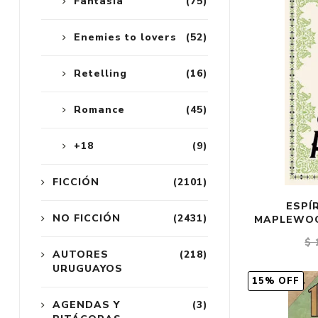
Fantasía
(75)
Enemies to lovers
(52)
Retelling
(16)
Romance
(45)
+18
(9)
FICCIÓN
(2101)
ESPÍ
NO FICCIÓN
(2431)
MAPLEWOO
$ 
AUTORES
(218)
URUGUAYOS
15% OFF
AGENDAS Y
(3)