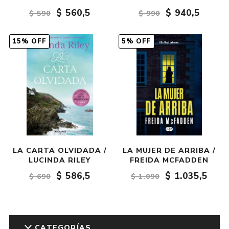
$ 560,5
$ 940,5
$ 590
$ 990
15% OFF
5% OFF
LA CARTA OLVIDADA /
LA MUJER DE ARRIBA /
LUCINDA RILEY
FREIDA MCFADDEN
$ 586,5
$ 1.035,5
$ 690
$ 1.090
CATEGORÍAS