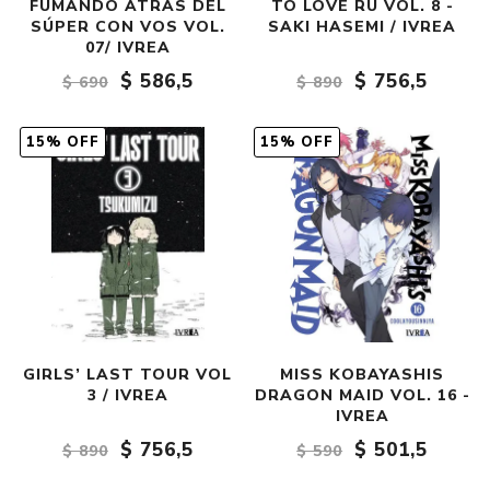
FUMANDO ATRÁS DEL
TO LOVE RU VOL. 8 -
SÚPER CON VOS VOL.
SAKI HASEMI / IVREA
07/ IVREA
$ 586,5
$ 756,5
$ 690
$ 890
15% OFF
15% OFF
GIRLS’ LAST TOUR VOL
MISS KOBAYASHIS
3 / IVREA
DRAGON MAID VOL. 16 -
IVREA
$ 756,5
$ 501,5
$ 890
$ 590