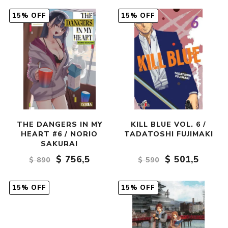
15% OFF
15% OFF
THE DANGERS IN MY
KILL BLUE VOL. 6 /
HEART #6 / NORIO
TADATOSHI FUJIMAKI
SAKURAI
$ 756,5
$ 501,5
$ 890
$ 590
15% OFF
15% OFF