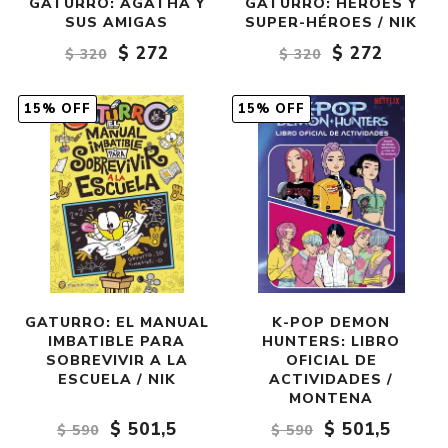
GATURRO: ÁGATHA Y
GATURRO: HÉROES Y
SUS AMIGAS
SUPER-HÉROES / NIK
$ 272
$ 272
$ 320
$ 320
15% OFF
15% OFF
GATURRO: EL MANUAL
K-POP DEMON
IMBATIBLE PARA
HUNTERS: LIBRO
SOBREVIVIR A LA
OFICIAL DE
ESCUELA / NIK
ACTIVIDADES /
MONTENA
$ 501,5
$ 501,5
$ 590
$ 590