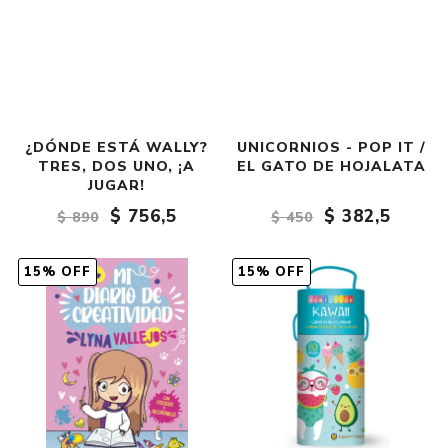
¿DÓNDE ESTÁ WALLY?
UNICORNIOS - POP IT /
TRES, DOS UNO, ¡A
EL GATO DE HOJALATA
JUGAR!
$ 756,5
$ 382,5
$ 890
$ 450
15% OFF
15% OFF