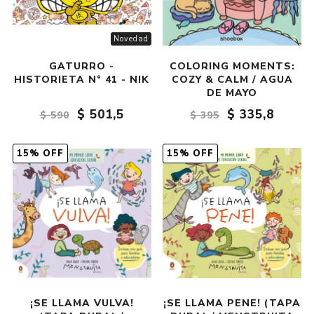
Novedad
GATURRO -
COLORING MOMENTS:
HISTORIETA N° 41 - NIK
COZY & CALM / AGUA
DE MAYO
$ 501,5
$ 335,8
$ 590
$ 395
15% OFF
15% OFF
¡SE LLAMA VULVA!
¡SE LLAMA PENE! (TAPA