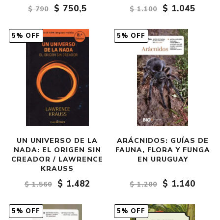
$ 750,5
$ 1.045
$ 790
$ 1.100
5% OFF
5% OFF
UN UNIVERSO DE LA
ARÁCNIDOS: GUÍAS DE
NADA: EL ORIGEN SIN
FAUNA, FLORA Y FUNGA
CREADOR / LAWRENCE
EN URUGUAY
KRAUSS
$ 1.482
$ 1.140
$ 1.560
$ 1.200
5% OFF
5% OFF