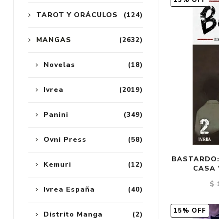
15% OFF
TAROT Y ORÁCULOS
(124)
MANGAS
(2632)
Novelas
(18)
Ivrea
(2019)
Panini
(349)
Ovni Press
(58)
BASTARDO:
Kemuri
(12)
CASA 
$ 
Ivrea España
(40)
15% OFF
Distrito Manga
(2)