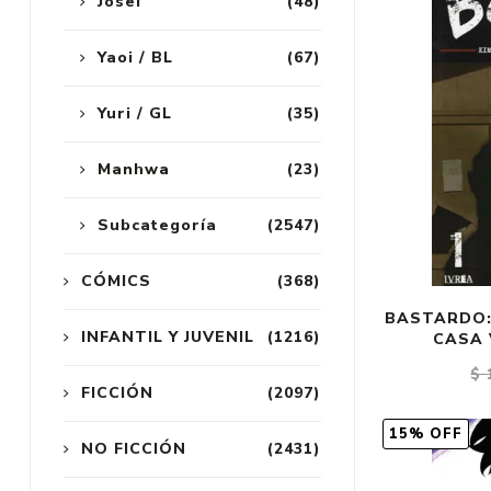
Josei
(48)
Yaoi / BL
(67)
Yuri / GL
(35)
Manhwa
(23)
Subcategoría
(2547)
CÓMICS
(368)
BASTARDO:
INFANTIL Y JUVENIL
(1216)
CASA 
$ 
FICCIÓN
(2097)
15% OFF
NO FICCIÓN
(2431)