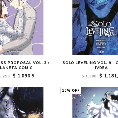
SS PROPOSAL VOL. 3 /
SOLO LEVELING VOL. 9 -
LANETA COMIC
IVREA
$ 1.096,5
$ 1.181
1.290
$ 1.390
15% OFF