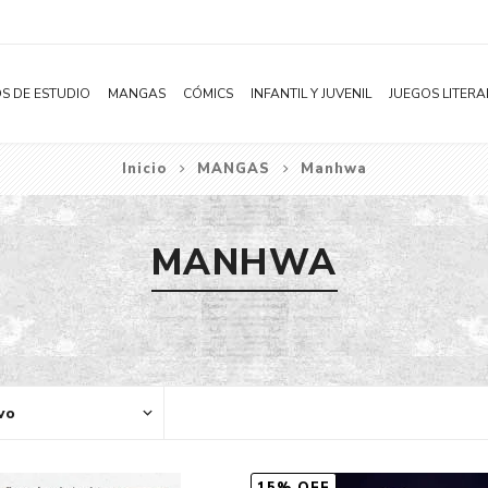
S DE ESTUDIO
MANGAS
CÓMICS
INFANTIL Y JUVENIL
JUEGOS LITERA
Inicio
MANGAS
Manhwa
Novelas
Literatura Infantil
Acción
Shonen
Literatura Juvenil
Aventura
MANHWA
Shojo
Bélico
Seinen
Ciencia ficción
Josei
Comedia
Yaoi / BL
Distopía
Yuri / GL
Deportes
Manhwa
Drama
Subcategoría
Ecchi