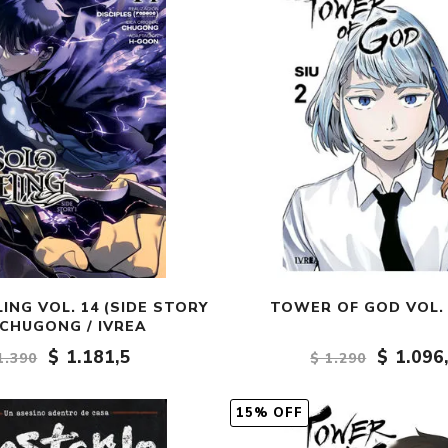
ING VOL. 14 (SIDE STORY
TOWER OF GOD VOL. 2
- CHUGONG / IVREA
$ 1.181,5
$ 1.096
1.390
$ 1.290
15% OFF