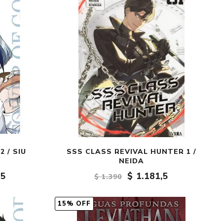
Crónica
Negocios
Ingenio
Ensayo
Ver todo
 / SIU
SSS CLASS REVIVAL HUNTER 1 /
NEIDA
,5
$ 1.181,5
$ 1.390
15% OFF