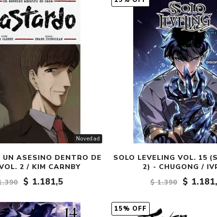
15% OFF
Fantasía
Fantasía oscura
Gore
Ver todo
Novedad
 UN ASESINO DENTRO DE
SOLO LEVELING VOL. 15 (
VOL. 2 / KIM CARNBY
2) - CHUGONG / I
$ 1.181,5
$ 1.181
1.390
$ 1.390
15% OFF