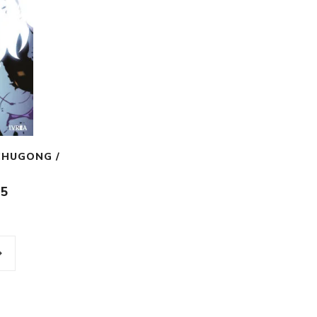
 CHUGONG /
,5