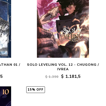
THAN 01 /
SOLO LEVELING VOL. 12 - CHUGONG /
IVREA
,5
$ 1.181,5
$ 1.390
15% OFF