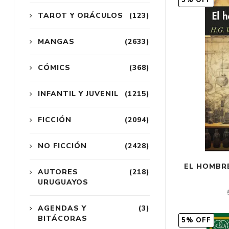
5% OFF
TAROT Y ORÁCULOS
(123)
MANGAS
(2633)
CÓMICS
(368)
INFANTIL Y JUVENIL
(1215)
FICCIÓN
(2094)
NO FICCIÓN
(2428)
EL HOMBRE
AUTORES
(218)
URUGUAYOS
AGENDAS Y
(3)
BITÁCORAS
5% OFF