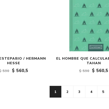
 ESTEPARIO / HERMANN
EL HOMBRE QUE CALCULA
HESSE
TAHAN
$ 560,5
$ 560,5
$ 590
$ 590
1
2
3
4
5