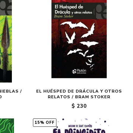
Crónica
Negocios
Ingenio
Ensayo
Ver todo
IEBLAS /
EL HUÉSPED DE DRÁCULA Y OTROS
D
RELATOS / BRAM STOKER
$ 230
15% OFF