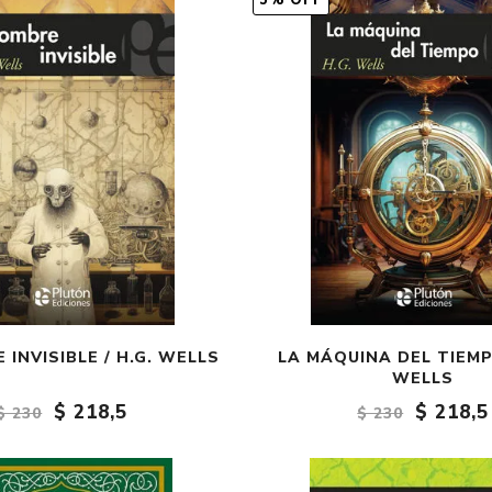
5% OFF
Fantasía
Fantasía oscura
Gore
Ver todo
 INVISIBLE / H.G. WELLS
LA MÁQUINA DEL TIEMPO
WELLS
$ 218,5
$ 218,5
$ 230
$ 230