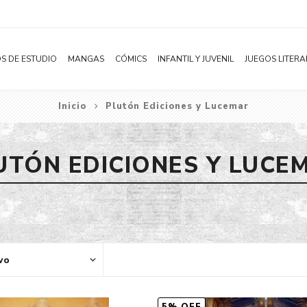
S DE ESTUDIO
MANGAS
CÓMICS
INFANTIL Y JUVENIL
JUEGOS LITERA
Inicio
Plutón Ediciones y Lucemar
Novelas
Literatura Infantil
Acción
Shonen
Literatura Juvenil
Aventura
UTÓN EDICIONES Y LUCE
Shojo
Bélico
Seinen
Ciencia ficción
Josei
Comedia
Yaoi / BL
Distopía
Yuri / GL
Deportes
Manhwa
Drama
Subcategoría
Ecchi