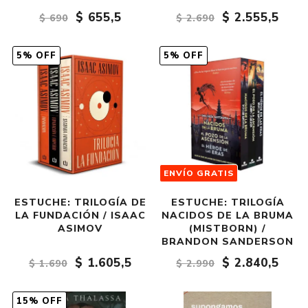
$ 655,5
$ 2.555,5
$ 690
$ 2.690
5% OFF
5% OFF
ENVÍO GRATIS
ESTUCHE: TRILOGÍA DE
ESTUCHE: TRILOGÍA
LA FUNDACIÓN / ISAAC
NACIDOS DE LA BRUMA
ASIMOV
(MISTBORN) /
BRANDON SANDERSON
$ 1.605,5
$ 2.840,5
$ 1.690
$ 2.990
15% OFF