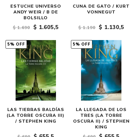
ESTUCHE UNIVERSO
CUNA DE GATO / KURT
ANDY WEIR / B DE
VONNEGUT
BOLSILLO
$ 1.605,5
$ 1.130,5
$ 1.690
$ 1.190
5% OFF
5% OFF
LAS TIERRAS BALDÍAS
LA LLEGADA DE LOS
(LA TORRE OSCURA III)
TRES (LA TORRE
/ STEPHEN KING
OSCURA II) / STEPHEN
KING
$ 655,5
$ 655,5
$ 690
$ 690