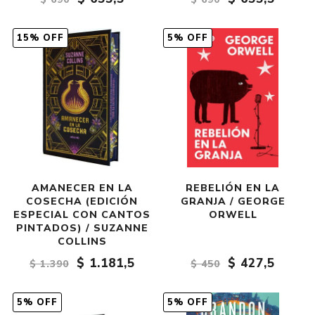
15% OFF
5% OFF
AMANECER EN LA
REBELIÓN EN LA
COSECHA (EDICIÓN
GRANJA / GEORGE
ESPECIAL CON CANTOS
ORWELL
PINTADOS) / SUZANNE
COLLINS
$ 1.181,5
$ 427,5
$ 1.390
$ 450
5% OFF
5% OFF