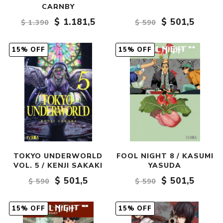
CARNBY
$ 1.181,5
$ 501,5
$ 1.390
$ 590
15% OFF
15% OFF
TOKYO UNDERWORLD
FOOL NIGHT 8 / KASUMI
VOL. 5 / KENJI SAKAKI
YASUDA
$ 501,5
$ 501,5
$ 590
$ 590
15% OFF
15% OFF