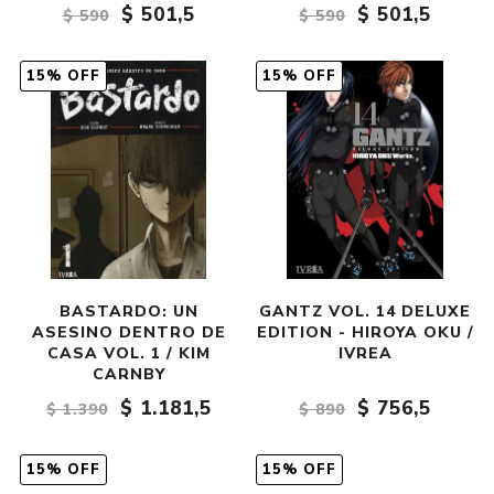
$ 501,5
$ 501,5
$ 590
$ 590
15% OFF
15% OFF
BASTARDO: UN
GANTZ VOL. 14 DELUXE
ASESINO DENTRO DE
EDITION - HIROYA OKU /
CASA VOL. 1 / KIM
IVREA
CARNBY
$ 1.181,5
$ 756,5
$ 1.390
$ 890
15% OFF
15% OFF