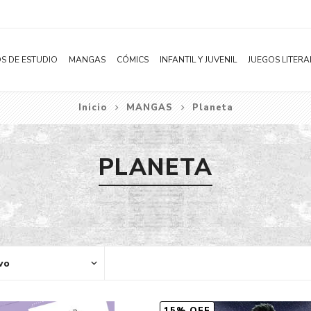
S DE ESTUDIO
MANGAS
CÓMICS
INFANTIL Y JUVENIL
JUEGOS LITERA
Inicio
MANGAS
Planeta
Novelas
Literatura Infantil
Acción
Shonen
Literatura Juvenil
Aventura
PLANETA
Shojo
Bélico
Seinen
Ciencia ficción
Josei
Comedia
Yaoi / BL
Distopía
Yuri / GL
Deportes
Manhwa
Drama
Subcategoría
Ecchi