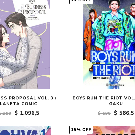
15% OFF
Fantasía
Fantasía oscura
Gore
Ver todo
SS PROPOSAL VOL. 3 /
BOYS RUN THE RIOT VOL.
LANETA COMIC
GAKU
$ 1.096,5
$ 586,5
1.290
$ 690
15% OFF