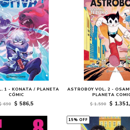
. 1 - KONATA / PLANETA
ASTROBOY VOL. 2 - OSAM
CÓMIC
PLANETA COMI
$ 586,5
$ 1.351
$ 690
$ 1.590
15% OFF