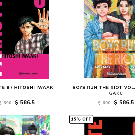
E 8 / HITOSHI IWAAKI
BOYS RUN THE RIOT VOL.
GAKU
$ 586,5
$ 586,5
$ 690
$ 690
15% OFF