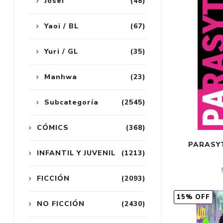
Josei
(48)
Yaoi / BL
(67)
Yuri / GL
(35)
Manhwa
(23)
Subcategoría
(2545)
CÓMICS
(368)
PARASYT
INFANTIL Y JUVENIL
(1213)
FICCIÓN
(2093)
15% OFF
NO FICCIÓN
(2430)