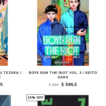
Crónica
Negocios
Ingenio
Ensayo
Ver todo
U TEZUKA /
BOYS RUN THE RIOT VOL. 3 / KEITO
C
GAKU
,5
$ 586,5
$ 690
15% OFF