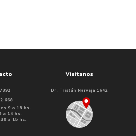
acto
Visitanos
 7892
Dr. Tristán Narvaja 1642
32 668
es 9 a 18 hs.
 a 14 hs.
30 a 15 hs.