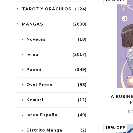
15% OFF
TAROT Y ORÁCULOS
(124)
MANGAS
(2630)
Novelas
(18)
Ivrea
(2017)
Panini
(349)
Ovni Press
(58)
A BUSINE
Kemuri
(12)
P
$ 
Ivrea España
(40)
15% OFF
Distrito Manga
(2)