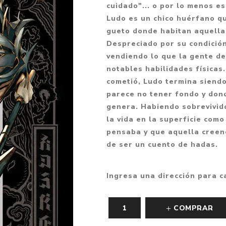
cuidado"... o por lo menos es
Fantasía
Ludo es un chico huérfano qu
Fantasía oscura
gueto donde habitan aquella
Despreciado por su condición
Gore
vendiendo lo que la gente de 
Ver todo
notables habilidades físicas
cometió, Ludo termina siend
parece no tener fondo y don
genera. Habiendo sobrevivid
la vida en la superficie como
pensaba y que aquella creenc
de ser un cuento de hadas.
Ingresa una dirección para c
COMPRAR