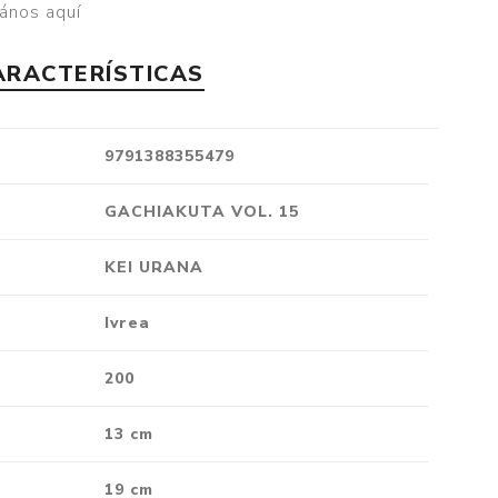
ános aquí
Crónica
Negocios
ARACTERÍSTICAS
Ingenio
Ensayo
9791388355479
Ver todo
GACHIAKUTA VOL. 15
KEI URANA
Ivrea
200
13 cm
19 cm