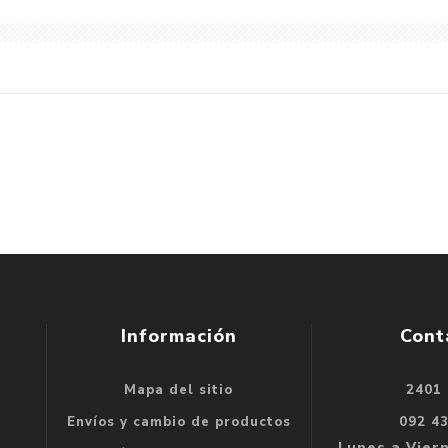
Información
Cont
Mapa del sitio
2401
se
Envíos y cambio de productos
092 4
e
Lunes a Viern