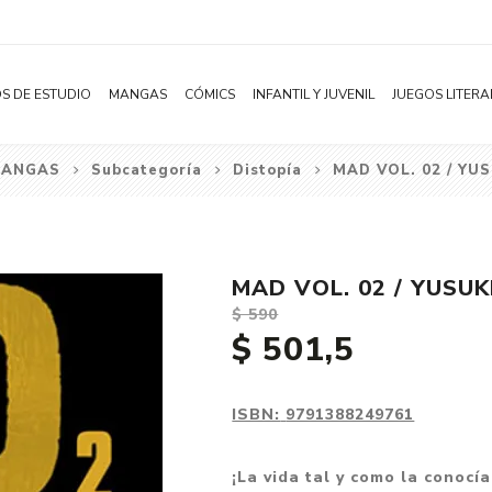
S DE ESTUDIO
MANGAS
CÓMICS
INFANTIL Y JUVENIL
JUEGOS LITERA
ANGAS
Subcategoría
Distopía
MAD VOL. 02 / YU
Novelas
Literatura Infantil
Acción
Shonen
Literatura Juvenil
Aventura
Shojo
Bélico
MAD VOL. 02 / YUSUK
Seinen
Ciencia ficción
$ 590
Josei
Comedia
$ 501,5
Yaoi / BL
Distopía
Yuri / GL
Deportes
ISBN:
9791388249761
Manhwa
Drama
¡La vida tal y como la conocí
Subcategoría
Ecchi