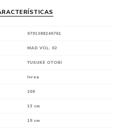
Crónica
ARACTERÍSTICAS
Negocios
Ingenio
9791388249761
Ensayo
Ver todo
MAD VOL. 02
YUSUKE OTORI
Ivrea
200
13 cm
19 cm