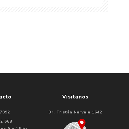
acto
Visitanos
 7892
Dr. Tristán Narvaja 1642
32 668
es 9 a 18 hs.