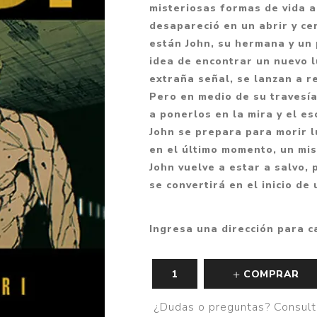
misteriosas formas de vida a
Fantasía
desapareció en un abrir y ce
Fantasía oscura
están John, su hermana y un
idea de encontrar un nuevo l
Gore
extraña señal, se lanzan a 
Ver todo
Pero en medio de su travesía
a ponerlos en la mira y el e
John se prepara para morir 
en el último momento, un mis
John vuelve a estar a salvo,
se convertirá en el inicio de
Ingresa una dirección para c
COMPRAR
¿Dudas o preguntas? Consult