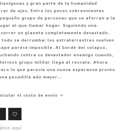
Mitología
lienígenas y gran parte de la humanidad
PUZZLES
Guías visuales
rrar de ojos. Entre los pocos sobrevivientes
Cuerpo, mente y salud
JUEGOS LITERARIOS
Histórica
 pequeño grupo de personas que se aferran a la
Pedagogía
ugar al que llamar hogar. Siguiendo una
CALENDARIOS
LGBT+
Ciencias humanas y
recorrer un planeta completamente devastado.
JUEGO DE CARTAS
+18
sociales
 todo se derrumba: los extraterrestres vuelven
PACK Y BOXSET
THRILLER
Política y economía
scape parece imposible. Al borde del colapso,
luchando contra su devastador enemigo cuando,
OFERTA PENGUIN
Drama
Libros para padres
terioso grupo militar llega al rescate. Ahora
CAJA MUSICAL
Festividades
Ciencia y divulgación
 pero lo que parecía una nueva esperanza pronto
OFERTA ESPECIAL
 una pesadilla aún mayor...
Actualidad
PIKA
Artes
alcular el costo de envío
CHAU PANTALLAS
Deportes
LITERATURA UNIVERSAL
Terapias y Meditación
Tecnología e Internet
ános aquí
Merchandising