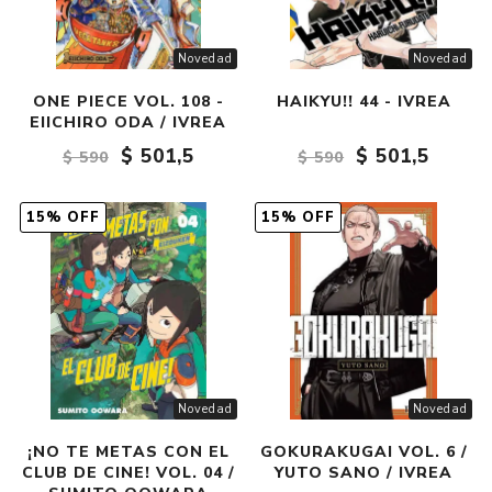
Novedad
Novedad
ONE PIECE VOL. 108 -
HAIKYU!! 44 - IVREA
EIICHIRO ODA / IVREA
$ 501,5
$ 501,5
$ 590
$ 590
15% OFF
15% OFF
Novedad
Novedad
¡NO TE METAS CON EL
GOKURAKUGAI VOL. 6 /
CLUB DE CINE! VOL. 04 /
YUTO SANO / IVREA