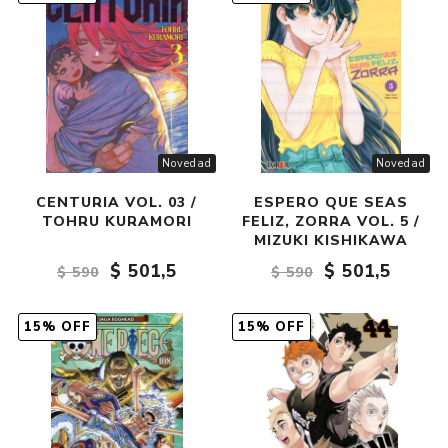
Novedad
Novedad
CENTURIA VOL. 03 /
ESPERO QUE SEAS
TOHRU KURAMORI
FELIZ, ZORRA VOL. 5 /
MIZUKI KISHIKAWA
$ 501,5
$ 501,5
$ 590
$ 590
15% OFF
15% OFF