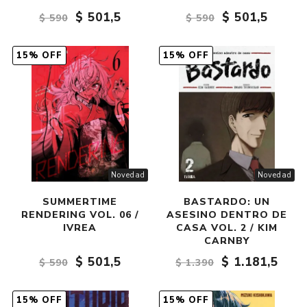
$ 501,5
$ 501,5
$ 590
$ 590
15% OFF
15% OFF
Novedad
Novedad
SUMMERTIME
BASTARDO: UN
RENDERING VOL. 06 /
ASESINO DENTRO DE
IVREA
CASA VOL. 2 / KIM
CARNBY
$ 501,5
$ 1.181,5
$ 590
$ 1.390
15% OFF
15% OFF