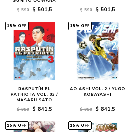
SUMITO OOWARA
$ 501,5
$ 501,5
$ 590
$ 590
15% OFF
15% OFF
RASPUTÍN EL
AO ASHI VOL. 2 / YUGO
PATRIOTA VOL. 03 /
KOBAYASHI
MASARU SATO
$ 841,5
$ 841,5
$ 990
$ 990
15% OFF
15% OFF