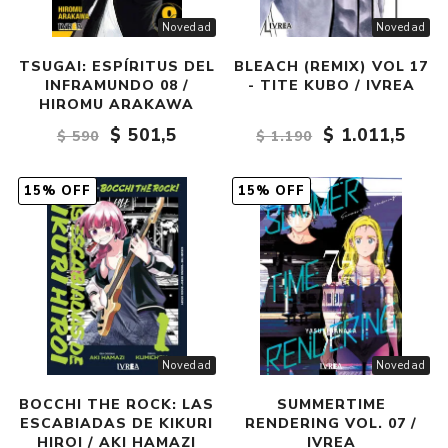
Novedad
Novedad
TSUGAI: ESPÍRITUS DEL
BLEACH (REMIX) VOL 17
INFRAMUNDO 08 /
- TITE KUBO / IVREA
HIROMU ARAKAWA
$ 501,5
$ 1.011,5
$ 590
$ 1.190
15% OFF
15% OFF
Novedad
Novedad
BOCCHI THE ROCK: LAS
SUMMERTIME
ESCABIADAS DE KIKURI
RENDERING VOL. 07 /
HIROI / AKI HAMAZI
IVREA