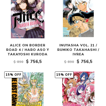
ALICE ON BORDER
INUYASHA VOL. 21 /
ROAD 4 / HARO ASO Y
RUMIKO TAKAHASHI /
TAKAYOSHI KURODA
IVREA
$ 756,5
$ 756,5
$ 890
$ 890
15% OFF
15% OFF