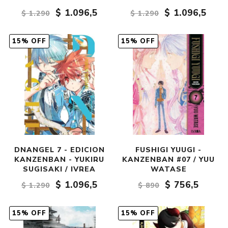
$ 1.096,5
$ 1.096,5
$ 1.290
$ 1.290
15% OFF
15% OFF
DNANGEL 7 - EDICION
FUSHIGI YUUGI -
KANZENBAN - YUKIRU
KANZENBAN #07 / YUU
SUGISAKI / IVREA
WATASE
$ 1.096,5
$ 756,5
$ 1.290
$ 890
15% OFF
15% OFF