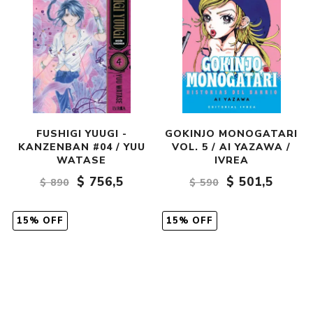
FUSHIGI YUUGI -
GOKINJO MONOGATARI
KANZENBAN #04 / YUU
VOL. 5 / AI YAZAWA /
WATASE
IVREA
$ 756,5
$ 501,5
$ 890
$ 590
15% OFF
15% OFF