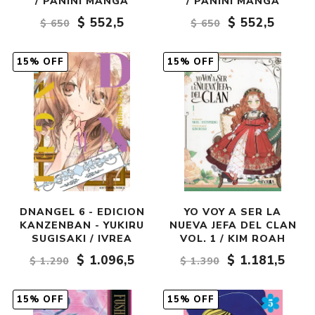
/ PANINI MANGA
/ PANINI MANGA
$ 552,5
$ 552,5
$ 650
$ 650
15% OFF
15% OFF
DNANGEL 6 - EDICION
YO VOY A SER LA
KANZENBAN - YUKIRU
NUEVA JEFA DEL CLAN
SUGISAKI / IVREA
VOL. 1 / KIM ROAH
$ 1.096,5
$ 1.181,5
$ 1.290
$ 1.390
15% OFF
15% OFF