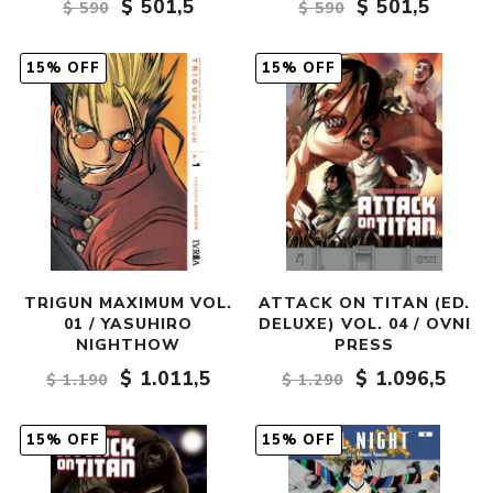
$ 501,5
$ 501,5
$ 590
$ 590
15% OFF
15% OFF
TRIGUN MAXIMUM VOL.
ATTACK ON TITAN (ED.
01 / YASUHIRO
DELUXE) VOL. 04 / OVNI
NIGHTHOW
PRESS
$ 1.011,5
$ 1.096,5
$ 1.190
$ 1.290
15% OFF
15% OFF