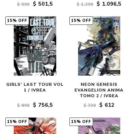
$ 501,5
$ 1.096,5
$ 590
$ 1.290
15% OFF
15% OFF
GIRLS’ LAST TOUR VOL
NEON GENESIS
1 / IVREA
EVANGELION ANIMA
TOMO 2 / IVREA
$ 756,5
$ 612
$ 890
$ 720
15% OFF
15% OFF