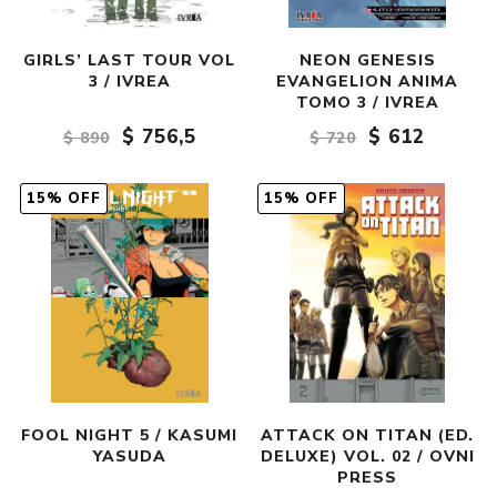
GIRLS’ LAST TOUR VOL
NEON GENESIS
3 / IVREA
EVANGELION ANIMA
TOMO 3 / IVREA
$ 756,5
$ 612
$ 890
$ 720
15% OFF
15% OFF
FOOL NIGHT 5 / KASUMI
ATTACK ON TITAN (ED.
YASUDA
DELUXE) VOL. 02 / OVNI
PRESS