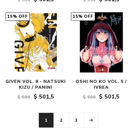
15% OFF
15% OFF
GIVEN VOL. 8 - NATSUKI
OSHI NO KO VOL. 5 /
KIZU / PANINI
IVREA
$ 501,5
$ 501,5
$ 590
$ 590
1
2
3