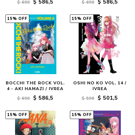
$ 586,5
$ 586,5
$ 690
$ 690
15% OFF
15% OFF
BOCCHI THE ROCK VOL.
OSHI NO KO VOL. 14 /
4 - AKI HAMAZI / IVREA
IVREA
$ 586,5
$ 501,5
$ 690
$ 590
15% OFF
15% OFF