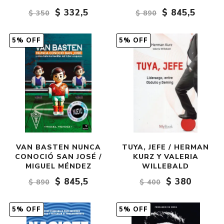
$ 332,5
$ 845,5
$ 350
$ 890
5% OFF
5% OFF
VAN BASTEN NUNCA
TUYA, JEFE / HERMAN
CONOCIÓ SAN JOSÉ /
KURZ Y VALERIA
MIGUEL MÉNDEZ
WILLEBALD
$ 845,5
$ 380
$ 890
$ 400
5% OFF
5% OFF