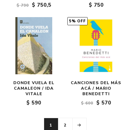
$ 750,5
$ 750
$ 790
5% OFF
DONDE VUELA EL
CANCIONES DEL MÁS
CAMALEON / IDA
ACÁ / MARIO
VITALE
BENEDETTI
$ 590
$ 570
$ 600
1
2