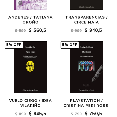
ANDENES / TATIANA
TRANSPARENCIAS /
OROÑO
CIRCE MAIA
$ 560,5
$ 940,5
$ 590
$ 990
5% OFF
5% OFF
VUELO CIEGO / IDEA
PLAYSTATION /
VILARIÑO
CRISTINA PERI ROSSI
$ 845,5
$ 750,5
$ 890
$ 790