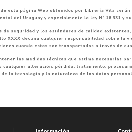
Fantasía
 de esta página Web obtenidos por Librería Vila serán
Fantasía oscura
iental del Uruguay y especialmente la ley Nº 18.331 y s
Gore
s de seguridad y los estándares de calidad existentes,
Ver todo
llo XXXX declina cualquier responsabilidad sobre la vi
caciones cuando estos son transportados a través de cu
ntener las medidas técnicas que estime necesarias par
 cualquier alteración, pérdida, tratamiento, procesam
de la tecnología y la naturaleza de los datos persona
Información
Cont