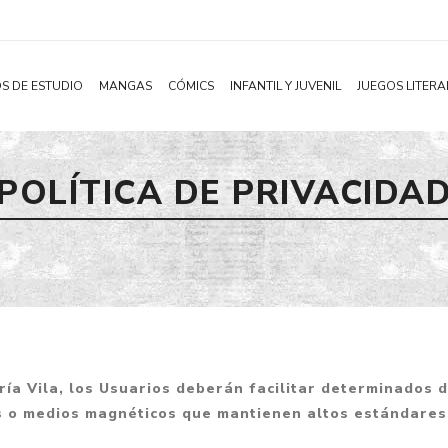
S DE ESTUDIO
MANGAS
CÓMICS
INFANTIL Y JUVENIL
JUEGOS LITERA
Novelas
Literatura Infantil
Acción
POLÍTICA DE PRIVACIDA
Shonen
Literatura Juvenil
Aventura
Shojo
Bélico
Seinen
Ciencia ficción
Josei
Comedia
Yaoi / BL
Distopía
Yuri / GL
Deportes
rería Vila, los Usuarios deberán facilitar determinados
Manhwa
Drama
 o medios magnéticos que mantienen altos estándares 
Subcategoría
Ecchi