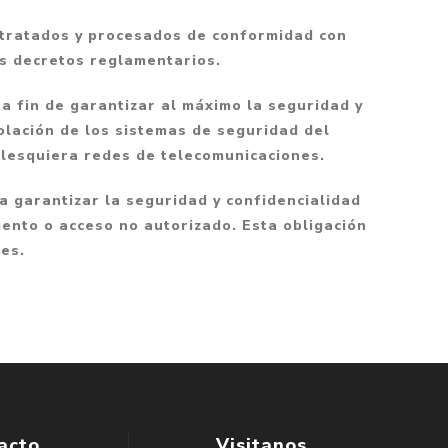
Mitología
PUZZLES
Guías visuales
 tratados y procesados de conformidad con
Cuerpo, mente y salud
JUEGOS LITERARIOS
Histórica
us decretos reglamentarios.
Pedagogía
CALENDARIOS
LGBT+
 a fin de garantizar al máximo la seguridad y
Ciencias humanas y
JUEGO DE CARTAS
+18
sociales
olación de los sistemas de seguridad del
alesquiera redes de telecomunicaciones.
PACK Y BOXSET
THRILLER
Política y economía
OFERTA PENGUIN
Drama
Libros para padres
a garantizar la seguridad y confidencialidad
iento o acceso no autorizado. Esta obligación
CAJA MUSICAL
Festividades
Ciencia y divulgación
les.
OFERTA ESPECIAL
Actualidad
PIKA
Artes
CHAU PANTALLAS
Deportes
LITERATURA UNIVERSAL
Terapias y Meditación
Tecnología e Internet
Merchandising
acto
Visitanos