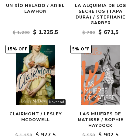
UN RÍO HELADO / ARIEL
LA ALQUIMIA DE LOS
LAWHON
SECRETOS (TAPA
DURA) / STEPHANIE
GARBER
$ 1.225,5
$ 671,5
$ 1.290
$ 790
15% OFF
5% OFF
Novedad
CLAIRMONT / LESLEY
LAS MUJERES DE
MCDOWELL
MATISSE / SOPHIE
HAYDOCK
$ 977,5
$ 902,5
$ 1.150
$ 950