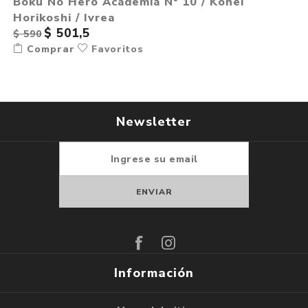
Boku No Hero Academia N° 10 / Kohei
Horikoshi / Ivrea
$ 501,5
$ 590
Comprar
Favoritos
Newsletter
Suscribirse
Darse de baja
Información