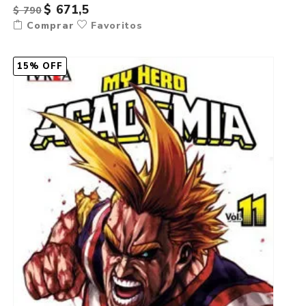
$ 671,5
$ 790
Comprar
Favoritos
15% OFF