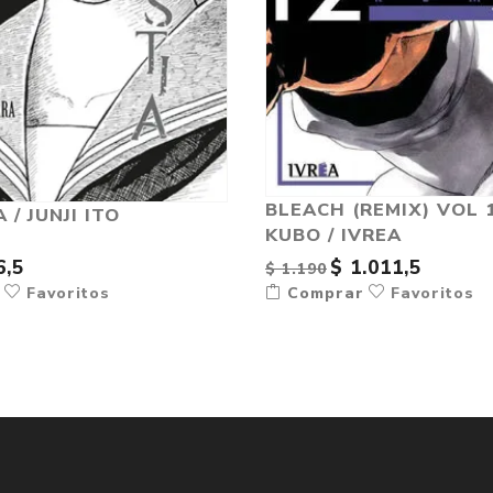
BLEACH (REMIX) VOL 1
/ JUNJI ITO
KUBO / IVREA
6,5
$ 1.011,5
$ 1.190
r
Favoritos
Comprar
Favoritos