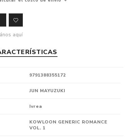
alcular el costo de envío
Crónica
Negocios
Ingenio
ános aquí
Ensayo
Ver todo
ARACTERÍSTICAS
9791388355172
JUN MAYUZUKI
Ivrea
KOWLOON GENERIC ROMANCE
VOL. 1