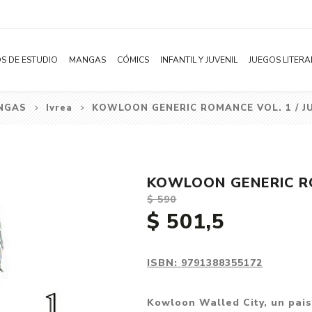
S DE ESTUDIO
MANGAS
CÓMICS
INFANTIL Y JUVENIL
JUEGOS LITERA
NGAS
Ivrea
KOWLOON GENERIC ROMANCE VOL. 1 / J
Novelas
Literatura Infantil
Acción
Shonen
Literatura Juvenil
Aventura
Shojo
Bélico
KOWLOON GENERIC RO
Seinen
Ciencia ficción
$ 590
Josei
Comedia
$ 501,5
Yaoi / BL
Distopía
Yuri / GL
Deportes
ISBN:
9791388355172
Manhwa
Drama
Kowloon Walled City, un pai
Subcategoría
Ecchi