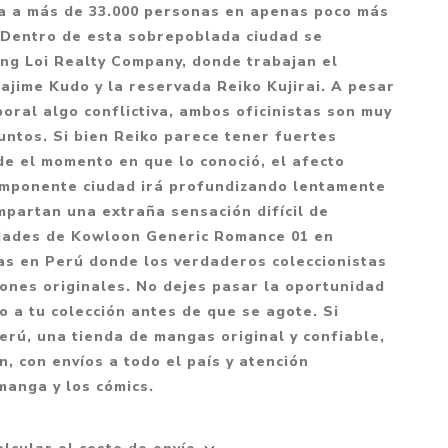
Mitología
ga a más de 33.000 personas en apenas poco más
PUZZLES
Guías visuales
 Dentro de esta sobrepoblada ciudad se
Cuerpo, mente y salud
JUEGOS LITERARIOS
Histórica
ong Loi Realty Company, donde trabajan el
Pedagogía
jime Kudo y la reservada Reiko Kujirai. A pesar
CALENDARIOS
LGBT+
Ciencias humanas y
oral algo conflictiva, ambos oficinistas son muy
JUEGO DE CARTAS
+18
sociales
untos. Si bien Reiko parece tener fuertes
PACK Y BOXSET
THRILLER
Política y economía
e el momento en que lo conoció, el afecto
imponente ciudad irá profundizando lentamente
OFERTA PENGUIN
Drama
Libros para padres
partan una extraña sensación difícil de
CAJA MUSICAL
Festividades
Ciencia y divulgación
dades de Kowloon Generic Romance 01 en
OFERTA ESPECIAL
as en Perú donde los verdaderos coleccionistas
Actualidad
ones originales. No dejes pasar la oportunidad
PIKA
Artes
lo a tu colección antes de que se agote. Si
CHAU PANTALLAS
Deportes
rú, una tienda de mangas original y confiable,
, con envíos a todo el país y atención
LITERATURA UNIVERSAL
Terapias y Meditación
manga y los cómics.
Tecnología e Internet
Merchandising