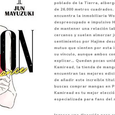
poblado de la Tierra, alber
Fantasía
de 26.000 metros cuadrados.
Fantasía oscura
encuentra la inmobiliaria W
despreocupado e impulsivo Ha
Gore
de mantener una relación lab
Ver todo
cercanos y suelen almorzar j
sentimientos por Hajime desd
mutuo que sienten por esta 
su vínculo, aunque ambos com
explicar… Quedan pocas uni
Kamiread, la tienda de mang
encuentran las mejores edici
de añadir este increíble títu
buscas comprar mangas en Pe
Kamiread es tu mejor elección
especializada para fans del 