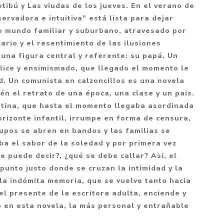
Mitología
tibú y Las viudas de los jueves. En el verano de
PUZZLES
Guías visuales
ervadora e intuitiva" está lista para dejar
Cuerpo, mente y salud
JUEGOS LITERARIOS
Histórica
ño mundo familiar y suburbano, atravesado por
Pedagogía
ario y el resentimiento de las ilusiones
CALENDARIOS
LGBT+
Ciencias humanas y
una figura central y referente: su papá. Un
JUEGO DE CARTAS
+18
sociales
lice y ensimismado, que llegado el momento le
PACK Y BOXSET
THRILLER
Política y economía
d. Un comunista en calzoncillos es una novela
én el retrato de una época, una clase y un país.
OFERTA PENGUIN
Drama
Libros para padres
ntina, que hasta el momento llegaba asordinada
CAJA MUSICAL
Festividades
Ciencia y divulgación
orizonte infantil, irrumpe en forma de censura,
OFERTA ESPECIAL
upos se abren en bandos y las familias se
Actualidad
ba el sabor de la soledad y por primera vez
PIKA
Artes
e puede decir?, ¿qué se debe callar? Así, el
CHAU PANTALLAS
Deportes
 punto justo donde se cruzan la intimidad y la
 la indómita memoria, que se vuelve tanto hacia
LITERATURA UNIVERSAL
Terapias y Meditación
el presente de la escritora adulta, enciende y
Tecnología e Internet
 en esta novela, la más personal y entrañable
Merchandising