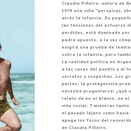
Claudia Piñeiro, autora de Be
Fantasía
1976 una niña "perspicaz, obs
Fantasía oscura
atrás la infancia. Su peque
las tensiones del esfuerzo di
Gore
perdidas, está dominado por 
Ver todo
padre apuesto, a la vez cómp
exigirá una prueba de lealta
sobre la infancia, pero tambi
La realidad política en Arge
a las casas del pueblo y al h
secretos y sospechas. Los gr
parten, la protagonista prue
necesita preguntarse: ¿qué s
relato da en el blanco, en el
vida social. Y mientras tanto
el pasado lejano como hacia 
apaga los focos del recuerdo
de Claudia Piñeiro.