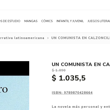
S DE ESTUDIO
MANGAS
CÓMICS
INFANTIL Y JUVENIL
JUEGOS LITERA
rrativa latinoamericana
UN COMUNISTA EN CALZONCILL
Novelas
Literatura Infantil
Acción
Shonen
Literatura Juvenil
Aventura
Shojo
Bélico
UN COMUNISTA EN CA
Seinen
Ciencia ficción
$ 1.090
Josei
Comedia
$ 1.035,5
Yaoi / BL
Distopía
Yuri / GL
Deportes
ISBN:
9789870428664
Manhwa
Drama
La novela más personal y en
Subcategoría
Ecchi