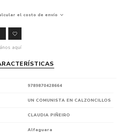
Crónica
alcular el costo de envío
Negocios
Ingenio
Ensayo
Ver todo
ános aquí
ARACTERÍSTICAS
9789870428664
UN COMUNISTA EN CALZONCILLOS
CLAUDIA PIÑEIRO
Alfaguara