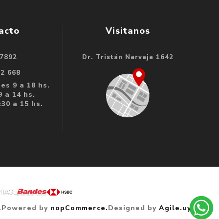
acto
Visitanos
 7892
Dr. Tristán Narvaja 1642
32 668
es 9 a 18 hs.
 a 14 hs.
30 a 15 hs.
.
Powered by
nopCommerce.
Designed by
Agile.uy