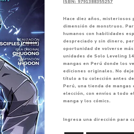
ISBN:
9791388355257
Fantasía
Fantasía oscura
Hace diez años, misteriosos
dimensión de monstruos. Par
Gore
humanos con habilidades espe
Ver todo
despreciado y sin dinero, pe
oportunidad de volverse más
unidades de Solo Leveling 14
mangas en Perú donde los ve
ediciones originales. No dej
título a tu colección antes 
Perú, una tienda de mangas o
elección, con envíos a todo e
manga y los cómics.
Ingresa una dirección para c