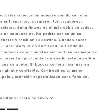
Mitología
PUZZLES
Guías visuales
Cuerpo, mente y salud
JUEGOS LITERARIOS
Histórica
 portales conectaron nuestro mundo con una
Pedagogía
a enfrentarlos, surgieron los cazadores:
CALENDARIOS
LGBT+
Ciencias humanas y
ciales. Sung Jinwoo es el más débil de todos,
JUEGO DE CARTAS
+18
sociales
ro un calabozo oculto podría ser su única
PACK Y BOXSET
THRILLER
Política y economía
 fuerte y cambiar su destino. Quedan pocas
 – Side Story 01 en Kamiread, la tienda de
OFERTA PENGUIN
Drama
Libros para padres
rdaderos coleccionistas encuentran las mejores
CAJA MUSICAL
Festividades
Ciencia y divulgación
es pasar la oportunidad de añadir este increíble
OFERTA ESPECIAL
de que se agote. Si buscas comprar mangas en
Actualidad
riginal y confiable, Kamiread es tu mejor
PIKA
Artes
l país y atención especializada para fans del
CHAU PANTALLAS
Deportes
LITERATURA UNIVERSAL
Terapias y Meditación
Tecnología e Internet
alcular el costo de envío
Merchandising