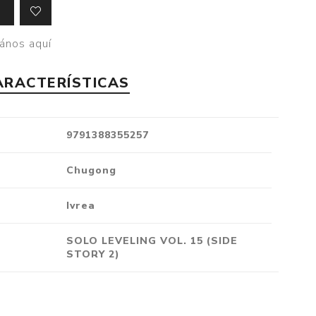
Crónica
Negocios
ános aquí
Ingenio
ARACTERÍSTICAS
Ensayo
Ver todo
9791388355257
Chugong
Ivrea
SOLO LEVELING VOL. 15 (SIDE
STORY 2)