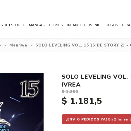
S DE ESTUDIO
MANGAS
CÓMICS
INFANTIL Y JUVENIL
JUEGOS LITERA
S
Manhwa
SOLO LEVELING VOL. 15 (SIDE STORY 2) -
Novelas
Literatura Infantil
Acción
Shonen
Literatura Juvenil
Aventura
Shojo
Bélico
SOLO LEVELING VOL. 
Seinen
Ciencia ficción
IVREA
Josei
Comedia
$ 1.390
$ 1.181,5
Yaoi / BL
Distopía
Yuri / GL
Deportes
Manhwa
Drama
¡ENVIO PEDIDOS YA! En 2 hs en 
Subcategoría
Ecchi