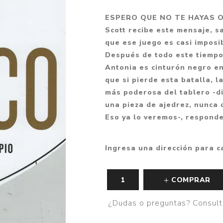
Fantasía
ESPERO QUE NO TE HAYAS O
Fantasía oscura
Scott recibe este mensaje, s
que ese juego es casi imposi
Gore
Después de todo este tiempo
Ver todo
Antonia es cinturón negro en
que si pierde esta batalla, l
más poderosa del tablero -d
una pieza de ajedrez, nunca 
Eso ya lo veremos-, respond
Ingresa una dirección para c
COMPRAR
¿Dudas o preguntas? Consult