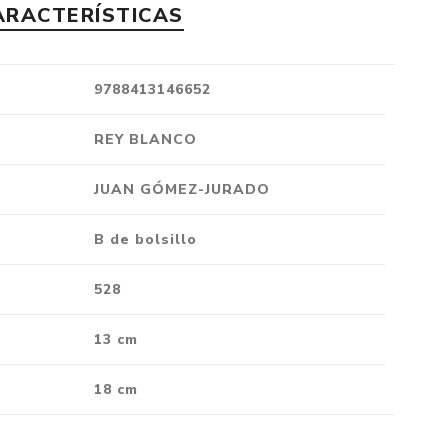
ARACTERÍSTICAS
Crónica
Negocios
Ingenio
9788413146652
Ensayo
REY BLANCO
Ver todo
JUAN GÓMEZ-JURADO
B de bolsillo
528
13 cm
18 cm