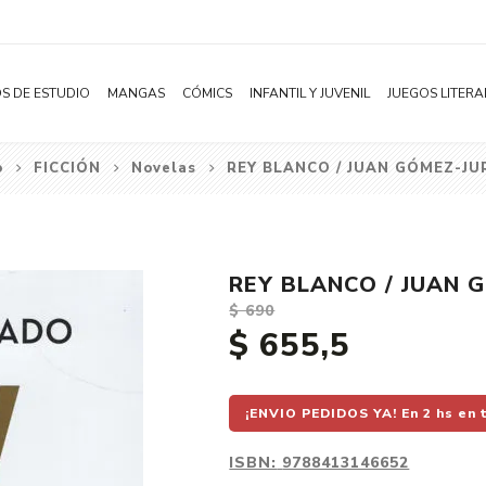
S DE ESTUDIO
MANGAS
CÓMICS
INFANTIL Y JUVENIL
JUEGOS LITERA
o
FICCIÓN
Novelas
REY BLANCO / JUAN GÓMEZ-J
Novelas
Literatura Infantil
Acción
Shonen
Literatura Juvenil
Aventura
Shojo
Bélico
REY BLANCO / JUAN 
Seinen
Ciencia ficción
$ 690
Josei
Comedia
$ 655,5
Yaoi / BL
Distopía
Yuri / GL
Deportes
¡ENVIO PEDIDOS YA! En 2 hs en 
Manhwa
Drama
ISBN:
9788413146652
Subcategoría
Ecchi