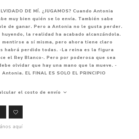
Mitología
PUZZLES
Guías visuales
LVIDADO DE MÍ. ¿JUGAMOS? Cuando Antonia
Cuerpo, mente y salud
JUEGOS LITERARIOS
Histórica
abe muy bien quién se lo envía. También sabe
Pedagogía
ble de ganar. Pero a Antonia no le gusta perder.
CALENDARIOS
LGBT+
Ciencias humanas y
 huyendo, la realidad ha acabado alcanzándola.
JUEGO DE CARTAS
+18
sociales
 mentirse a sí misma, pero ahora tiene claro
PACK Y BOXSET
THRILLER
as habrá perdido todas. -La reina es la figura
Política y economía
ice el Rey Blanco-. Pero por poderosa que sea
OFERTA PENGUIN
Drama
Libros para padres
debe olvidar que hay una mano que la mueve. -
CAJA MUSICAL
Festividades
Ciencia y divulgación
e Antonia. EL FINAL ES SOLO EL PRINCIPIO
OFERTA ESPECIAL
Actualidad
PIKA
Artes
alcular el costo de envío
CHAU PANTALLAS
Deportes
LITERATURA UNIVERSAL
Terapias y Meditación
Tecnología e Internet
ános aquí
Merchandising