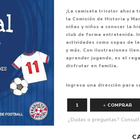
Fantasía
¡La camiseta tricolor ahora t
Fantasía oscura
la Comisión de Historia y Mar
niñas y niños a conocer la h
Gore
club de forma entretenida. I
Ver todo
actividades como sopas de le
y más. Con ilustraciones lle
aprender jugando, es el reg
disfrutar en familia.
Ingresa una dirección para c
COMPRAR
¿Dudas o preguntas? Consult
C