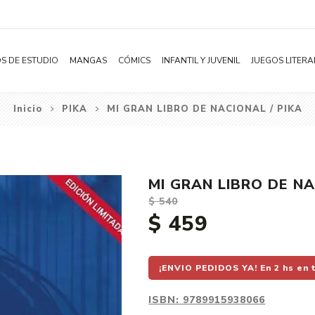
S DE ESTUDIO
MANGAS
CÓMICS
INFANTIL Y JUVENIL
JUEGOS LITERA
Inicio
PIKA
MI GRAN LIBRO DE NACIONAL / PIKA
Novelas
Literatura Infantil
Acción
Shonen
Literatura Juvenil
Aventura
Shojo
Bélico
MI GRAN LIBRO DE NA
Seinen
Ciencia ficción
$ 540
Josei
Comedia
$ 459
Yaoi / BL
Distopía
Yuri / GL
Deportes
¡ENVIO PEDIDOS YA! En 2 hs en 
Manhwa
Drama
ISBN:
9789915938066
Subcategoría
Ecchi