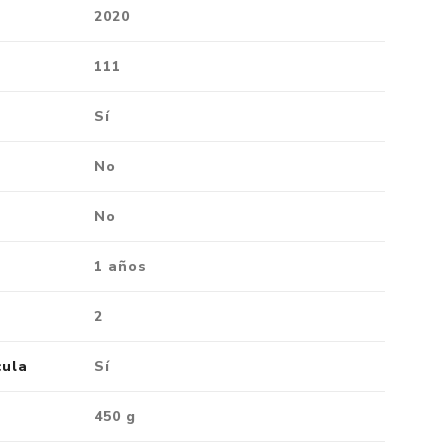
2020
111
Sí
No
No
1 años
2
cula
Sí
450 g