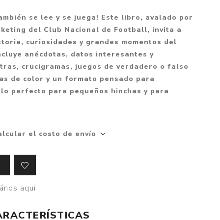
Mitología
PUZZLES
Guías visuales
ambién se lee y se juega! Este libro, avalado por
Cuerpo, mente y salud
JUEGOS LITERARIOS
Histórica
keting del Club Nacional de Football, invita a
Pedagogía
istoria, curiosidades y grandes momentos del
CALENDARIOS
LGBT+
Ciencias humanas y
ncluye anécdotas, datos interesantes y
JUEGO DE CARTAS
+18
sociales
tras, crucigramas, juegos de verdadero o falso
PACK Y BOXSET
THRILLER
nas de color y un formato pensado para
Política y economía
alo perfecto para pequeños hinchas y para
OFERTA PENGUIN
Drama
Libros para padres
CAJA MUSICAL
Festividades
Ciencia y divulgación
OFERTA ESPECIAL
Actualidad
alcular el costo de envío
PIKA
Artes
CHAU PANTALLAS
Deportes
LITERATURA UNIVERSAL
Terapias y Meditación
ános aquí
Tecnología e Internet
Merchandising
ARACTERÍSTICAS