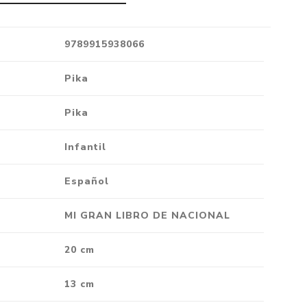
Crónica
Negocios
9789915938066
Ingenio
Pika
Ensayo
Ver todo
Pika
Infantil
Español
MI GRAN LIBRO DE NACIONAL
20 cm
13 cm