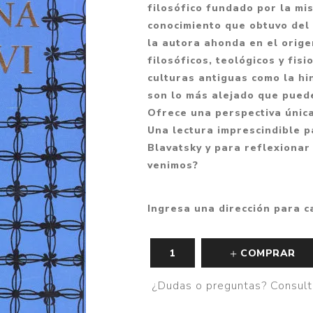
filosófico fundado por la mi
Fantasía
conocimiento que obtuvo del 
Fantasía oscura
la autora ahonda en el orige
filosóficos, teológicos y fis
Gore
culturas antiguas como la hin
Ver todo
son lo más alejado que pued
Ofrece una perspectiva únic
Una lectura imprescindible 
Blavatsky y para reflexiona
venimos?
Ingresa una dirección para c
COMPRAR
¿Dudas o preguntas? Consult