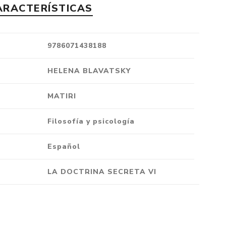
ARACTERÍSTICAS
Crónica
Negocios
Ingenio
9786071438188
Ensayo
HELENA BLAVATSKY
Ver todo
MATIRI
Filosofía y psicología
Español
LA DOCTRINA SECRETA VI