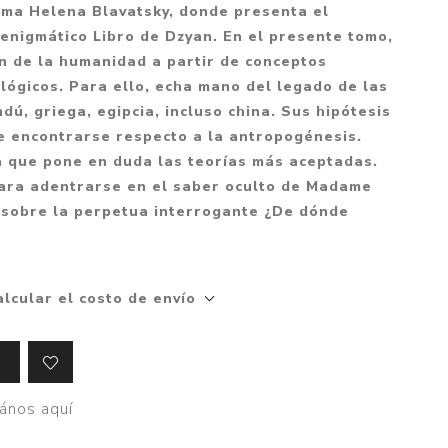
Mitología
sma Helena Blavatsky, donde presenta el
PUZZLES
Guías visuales
enigmático Libro de Dzyan. En el presente tomo,
Cuerpo, mente y salud
JUEGOS LITERARIOS
Histórica
n de la humanidad a partir de conceptos
Pedagogía
iológicos. Para ello, echa mano del legado de las
CALENDARIOS
LGBT+
Ciencias humanas y
dú, griega, egipcia, incluso china. Sus hipótesis
JUEGO DE CARTAS
+18
sociales
e encontrarse respecto a la antropogénesis.
PACK Y BOXSET
THRILLER
Política y economía
a que pone en duda las teorías más aceptadas.
para adentrarse en el saber oculto de Madame
OFERTA PENGUIN
Drama
Libros para padres
r sobre la perpetua interrogante ¿De dónde
CAJA MUSICAL
Festividades
Ciencia y divulgación
OFERTA ESPECIAL
Actualidad
PIKA
Artes
alcular el costo de envío
CHAU PANTALLAS
Deportes
LITERATURA UNIVERSAL
Terapias y Meditación
Tecnología e Internet
ános aquí
Merchandising