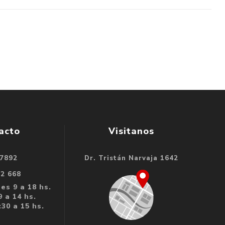
acto
Visitanos
 7892
Dr. Tristán Narvaja 1642
32 668
es 9 a 18 hs.
 a 14 hs.
30 a 15 hs.