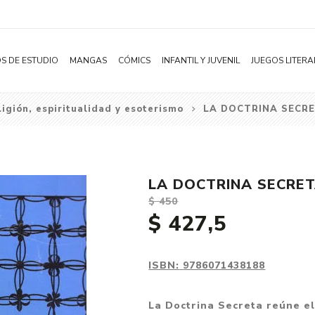
S DE ESTUDIO
MANGAS
CÓMICS
INFANTIL Y JUVENIL
JUEGOS LITERA
ligión, espiritualidad y esoterismo
LA DOCTRINA SECRE
Novelas
Literatura Infantil
Acción
Shonen
Literatura Juvenil
Aventura
Shojo
Bélico
LA DOCTRINA SECRET
Seinen
Ciencia ficción
$ 450
Josei
Comedia
$ 427,5
Yaoi / BL
Distopía
Yuri / GL
Deportes
ISBN:
9786071438188
Manhwa
Drama
La Doctrina Secreta reúne el
Subcategoría
Ecchi