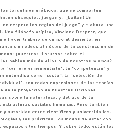
Mitología
PUZZLES
Guías visuales
 los tordalinos arábigos, que se comportan
Cuerpo, mente y salud
JUEGOS LITERARIOS
Histórica
hacen obsequios, juegan y… ¡bailan! Un
Pedagogía
e “no respeta las reglas del juego” y elabora una
CALENDARIOS
LGBT+
Ciencias humanas y
l. Una filósofa atípica, Vinciane Despret, que
JUEGO DE CARTAS
+18
sociales
a a hacer trabajo de campo al desierto, en
PACK Y BOXSET
THRILLER
punta sin rodeos al núcleo de la construcción de
Política y economía
umano: ¿nuestros discursos sobre el
OFERTA PENGUIN
Drama
Libros para padres
les hablan más de ellos o de nosotros mismos?
CAJA MUSICAL
Festividades
Ciencia y divulgación
 la “carrera armamentista”, la “competencia” y
ión entendida como “costo”, la “selección de
OFERTA ESPECIAL
Actualidad
ndividual”, son todas expresiones de las teorías
PIKA
Artes
ca de la proyección de nuestras ficciones
CHAU PANTALLAS
Deportes
cas sobre la naturaleza, y del uso de la
as estructuras sociales humanas. Pero también
LITERATURA UNIVERSAL
Terapias y Meditación
 y autoridad entre científicos y universidades.
Tecnología e Internet
ologías y las prácticas, los modos de estar con
Merchandising
s espacios y los tiempos. Y sobre todo, están los