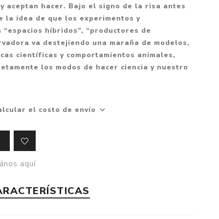
y aceptan hacer. Bajo el signo de la risa antes
Crónica
de la idea de que los experimentos y
Negocios
 “espacios híbridos”, “productores de
Ingenio
ervadora va destejiendo una maraña de modelos,
icas científicas y comportamientos animales,
Ensayo
retamente los modos de hacer ciencia y nuestro
Ver todo
alcular el costo de envío
ános aquí
ARACTERÍSTICAS