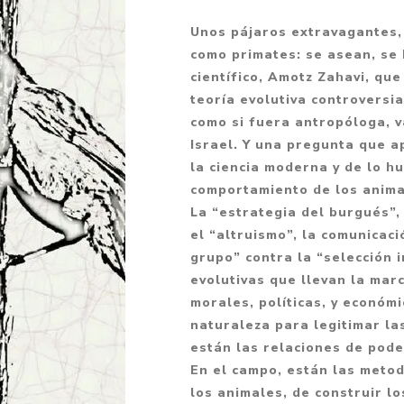
Fantasía
Unos pájaros extravagantes,
Fantasía oscura
como primates: se asean, se 
científico, Amotz Zahavi, qu
Gore
teoría evolutiva controversia
Ver todo
como si fuera antropóloga, v
Israel. Y una pregunta que a
la ciencia moderna y de lo h
comportamiento de los anima
La “estrategia del burgués”,
el “altruismo”, la comunicac
grupo” contra la “selección i
evolutivas que llevan la mar
morales, políticas, y económi
naturaleza para legitimar l
están las relaciones de poder
En el campo, están las metod
los animales, de construir lo