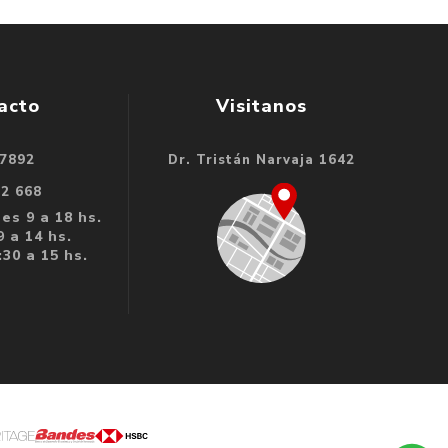
acto
Visitanos
 7892
Dr. Tristán Narvaja 1642
32 668
es 9 a 18 hs.
 a 14 hs.
30 a 15 hs.