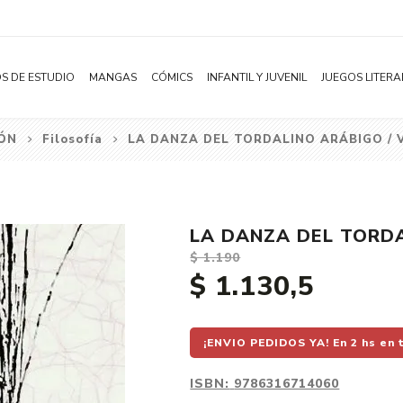
S DE ESTUDIO
MANGAS
CÓMICS
INFANTIL Y JUVENIL
JUEGOS LITERA
IÓN
Filosofía
LA DANZA DEL TORDALINO ARÁBIGO / 
Novelas
Literatura Infantil
Acción
Shonen
Literatura Juvenil
Aventura
Shojo
Bélico
LA DANZA DEL TORDA
Seinen
Ciencia ficción
$ 1.190
Josei
Comedia
$ 1.130,5
Yaoi / BL
Distopía
Yuri / GL
Deportes
¡ENVIO PEDIDOS YA! En 2 hs en 
Manhwa
Drama
ISBN:
9786316714060
Subcategoría
Ecchi