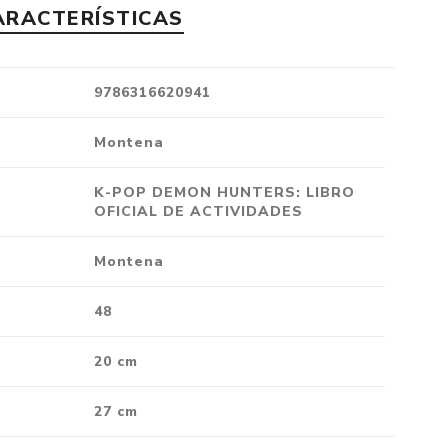
ARACTERÍSTICAS
Crónica
Negocios
Ingenio
9786316620941
Ensayo
Montena
Ver todo
K-POP DEMON HUNTERS: LIBRO
OFICIAL DE ACTIVIDADES
Montena
48
20 cm
27 cm