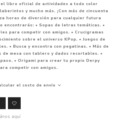
Mitología
el libro oficial de actividades a todo color
PUZZLES
Guías visuales
, laberintos y mucho más. ¡Con más de cincuenta
Cuerpo, mente y salud
JUEGOS LITERARIOS
Histórica
iza horas de diversión para cualquier futura
Pedagogía
ro encontrarás: • Sopas de letras temáticas. •
CALENDARIOS
LGBT+
Ciencias humanas y
bles para competir con amigos. • Crucigramas
JUEGO DE CARTAS
+18
sociales
ocimiento sobre el universo KPop. • Juegos de
PACK Y BOXSET
THRILLER
Política y economía
es. • Busca y encontra con pegatinas. • Más de
os de mesa con tablero y dados recortables. •
OFERTA PENGUIN
Drama
Libros para padres
 paso. • Origami para crear tu propio Derpy
CAJA MUSICAL
Festividades
Ciencia y divulgación
para competir con amigos.
OFERTA ESPECIAL
Actualidad
PIKA
Artes
alcular el costo de envío
CHAU PANTALLAS
Deportes
LITERATURA UNIVERSAL
Terapias y Meditación
Tecnología e Internet
ános aquí
Merchandising