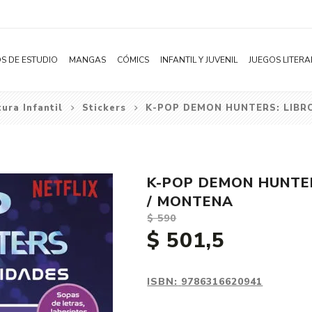
S DE ESTUDIO
MANGAS
CÓMICS
INFANTIL Y JUVENIL
JUEGOS LITERA
tura Infantil
Stickers
K-POP DEMON HUNTERS: LIBRO
Novelas
Literatura Infantil
Acción
Shonen
Literatura Juvenil
Aventura
Shojo
Bélico
K-POP DEMON HUNTER
Seinen
Ciencia ficción
/ MONTENA
Josei
Comedia
$ 590
$ 501,5
Yaoi / BL
Distopía
Yuri / GL
Deportes
Manhwa
Drama
ISBN:
9786316620941
Subcategoría
Ecchi