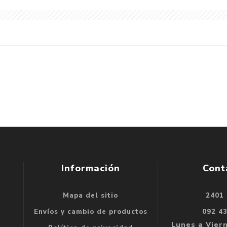
Información
Cont
Mapa del sitio
2401
se
Envíos y cambio de productos
092 4
e
Lunes a Viern