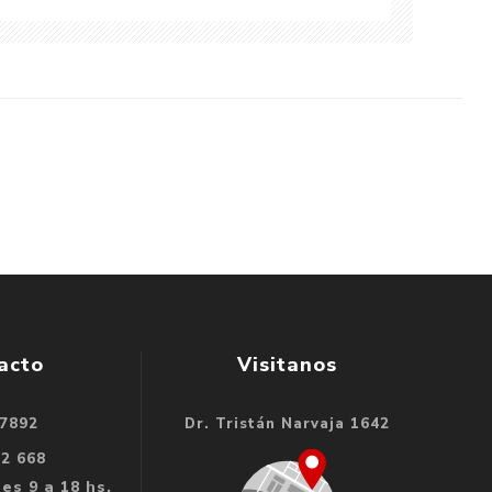
acto
Visitanos
 7892
Dr. Tristán Narvaja 1642
32 668
es 9 a 18 hs.