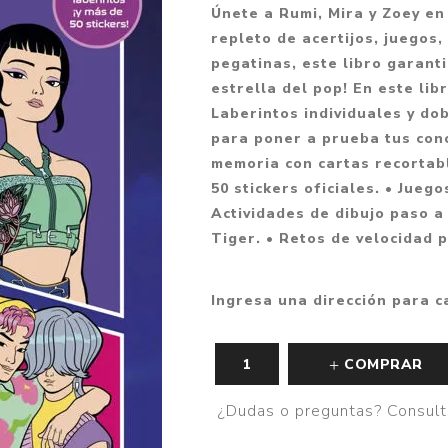
Únete a Rumi, Mira y Zoey en 
Fantasía
repleto de acertijos, juegos
Fantasía oscura
pegatinas, este libro garant
estrella del pop! En este lib
Gore
Laberintos individuales y do
Ver todo
para poner a prueba tus con
memoria con cartas recortabl
50 stickers oficiales. • Jueg
Actividades de dibujo paso a
Tiger. • Retos de velocidad 
Ingresa una dirección para c
COMPRAR
¿Dudas o preguntas? Consult