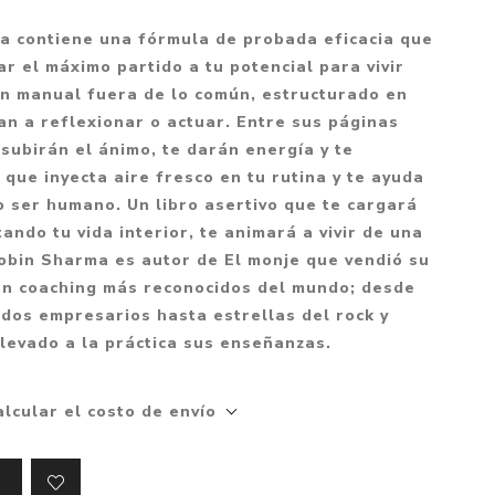
Mitología
PUZZLES
Guías visuales
ia contiene una fórmula de probada eficacia que
Cuerpo, mente y s
JUEGOS LITERARIOS
Histórica
r el máximo partido a tu potencial para vivir
Pedagogía
un manual fuera de lo común, estructurado en
CALENDARIOS
LGBT+
Ciencias humanas 
an a reflexionar o actuar. Entre sus páginas
JUEGO DE CARTAS
+18
sociales
subirán el ánimo, te darán energía y te
PACK Y BOXSET
THRILLER
 que inyecta aire fresco en tu rutina y te ayuda
Política y economí
o ser humano. Un libro asertivo que te cargará
OFERTA PENGUIN
Drama
Libros para padre
tando tu vida interior, te animará a vivir de una
CAJA MUSICAL
Festividades
Ciencia y divulgac
 Robin Sharma es autor de El monje que vendió su
 en coaching más reconocidos del mundo; desde
OFERTA ESPECIAL
Actualidad
dos empresarios hasta estrellas del rock y
PIKA
Artes
levado a la práctica sus enseñanzas.
CHAU PANTALLAS
Deportes
LITERATURA UNIVERSAL
Terapias y Medita
alcular el costo de envío
Tecnología e Inter
Merchandising