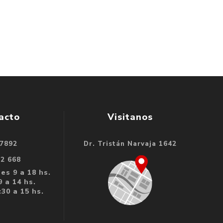
acto
Visitanos
 7892
Dr. Tristán Narvaja 1642
32 668
es 9 a 18 hs.
 a 14 hs.
30 a 15 hs.