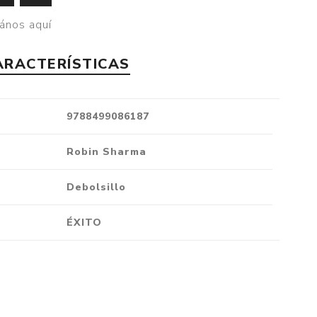
Crónica
ános aquí
Negocios
ARACTERÍSTICAS
Ingenio
Ensayo
Ver todo
9788499086187
Robin Sharma
Debolsillo
ÉXITO