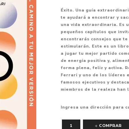
Fantasía
Éxito. Una guía extraordinar
Fantasía oscura
te ayudará a encontrar y saca
una vida extraordinaria. Es 
Gore
pequeños capítulos que invit
Ver todo
encontrarás consejos que te 
estimularán. Este es un libro
a jugar tu mejor partido com
de energía positiva y, alimen
forma plena, feliz y activa.
Ferrari y uno de los líderes
famosos ejecutivos y destaca
miembros de la realeza han l
Ingresa una dirección para c
COMPRAR