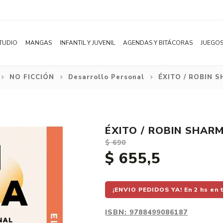
TUDIO
MANGAS
INFANTIL Y JUVENIL
AGENDAS Y BITÁCORAS
JUEGOS
NO FICCIÓN
Desarrollo Personal
ÉXITO / ROBIN 
Novelas
Literatura Infantil
Acción
0 a 6 meses
Dark Roman
Shonen
Literatura Juvenil
Aventura
BILINGUE
Romantasy
Shojo
Bélico
0 a 2 años
New Adult
ÉXITO / ROBIN SHAR
Seinen
Ciencia ficción
3 a 5 años
Vampiros
$ 690
Josei
Comedia
6 a 8 años
Deportes
$ 655,5
Yaoi / BL
Distopía
9 a 12 años
Estudiantil
Yuri / GL
Deportes
Ciencia
Fantasía Med
¡ENVIO PEDIDOS YA! En 2 hs en 
Manhwa
Drama
Colorear
Mafia
ISBN:
9788499086187
Subcategoría
Ecchi
Ver todo
Ver todo