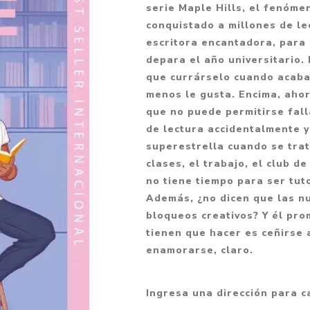
serie Maple Hills, el fenóme
Fantasía
conquistado a millones de le
Fantasía oscura
escritora encantadora, para
depara el año universitario.
Gore
que currárselo cuando acaba
Ver todo
menos le gusta. Encima, ahor
que no puede permitirse fall
de lectura accidentalmente y
superestrella cuando se trat
clases, el trabajo, el club d
no tiene tiempo para ser tut
Además, ¿no dicen que las nu
bloqueos creativos? Y él pro
tienen que hacer es ceñirse 
enamorarse, claro.
Ingresa una dirección para c