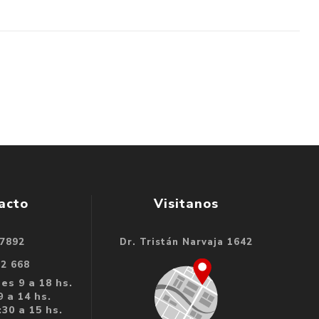
acto
Visitanos
 7892
Dr. Tristán Narvaja 1642
32 668
es 9 a 18 hs.
 a 14 hs.
30 a 15 hs.