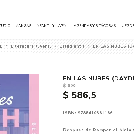
TUDIO
MANGAS
INFANTIL Y JUVENIL
AGENDAS Y BITÁCORAS
JUEGOS
L
Literatura Juvenil
Estudiantil
EN LAS NUBES (
Novelas
Literatura Infantil
Acción
0 a 6 meses
Dark Roman
Shonen
Literatura Juvenil
Aventura
BILINGUE
Romantasy
Shojo
Bélico
0 a 2 años
New Adult
EN LAS NUBES (DAYD
Seinen
Ciencia ficción
3 a 5 años
Vampiros
$ 690
Josei
Comedia
6 a 8 años
Deportes
$ 586,5
Yaoi / BL
Distopía
9 a 12 años
Estudiantil
Yuri / GL
Deportes
Ciencia
Fantasía Med
ISBN:
9788410381186
Manhwa
Drama
Colorear
Mafia
Después de Romper el hielo y
Subcategoría
Ecchi
Ver todo
Ver todo