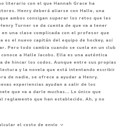
Mitología
no literario con el que Hannah Grace ha
PUZZLES
Guías visuales
ctores. Henry deberá aliarse con Halle, una
Cuerpo, mente y s
JUEGOS LITERARIOS
Histórica
 que ambos consigan superar los retos que les
Pedagogía
 Henry Turner se da cuenta de que va a tener
CALENDARIOS
LGBT+
Ciencias humanas 
 en una clase complicada con el profesor que
JUEGO DE CARTAS
+18
sociales
a es el nuevo capitán del equipo de hockey, así
PACK Y BOXSET
THRILLER
Política y economí
ar. Pero todo cambia cuando se cuela en un club
 conoce a Halle Jacobs. Ella es una auténtica
OFERTA PENGUIN
Drama
Libros para padre
a de hincar los codos. Aunque entre sus propias
CAJA MUSICAL
Festividades
Ciencia y divulgac
e lectura y la novela que está intentando escribir
OFERTA ESPECIAL
ora de nadie, se ofrece a ayudar a Henry.
Actualidad
evas experiencias ayudan a salir de los
PIKA
Artes
mete que va a darle muchas... Lo único que
CHAU PANTALLAS
Deportes
al reglamento que han establecido. Ah, y no
LITERATURA UNIVERSAL
Terapias y Medita
Tecnología e Inter
alcular el costo de envío
Merchandising