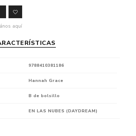
Crónica
Negocios
ános aquí
Ingenio
Ensayo
ARACTERÍSTICAS
Ver todo
9788410381186
Hannah Grace
B de bolsillo
EN LAS NUBES (DAYDREAM)