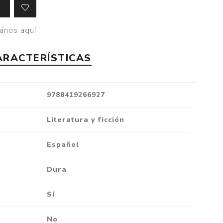
Crónica
Negocios
ános aquí
Ingenio
ARACTERÍSTICAS
Ensayo
Ver todo
9788419266927
Literatura y ficción
Español
Dura
Sí
No