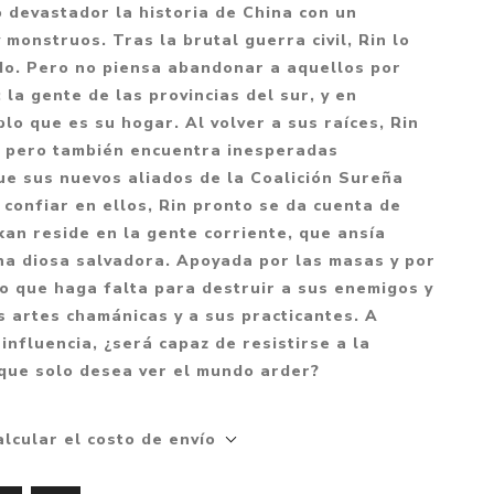
Mitología
devastador la historia de China con un
PUZZLES
Guías visuales
monstruos. Tras la brutal guerra civil, Rin lo
Cuerpo, mente y salud
JUEGOS LITERARIOS
Histórica
do. Pero no piensa abandonar a aquellos por
Pedagogía
 la gente de las provincias del sur, y en
CALENDARIOS
LGBT+
Ciencias humanas y
blo que es su hogar. Al volver a sus raíces, Rin
JUEGO DE CARTAS
+18
sociales
s, pero también encuentra inesperadas
PACK Y BOXSET
THRILLER
Política y economía
ue sus nuevos aliados de la Coalición Sureña
 confiar en ellos, Rin pronto se da cuenta de
OFERTA PENGUIN
Drama
Libros para padres
kan reside en la gente corriente, que ansía
CAJA MUSICAL
Festividades
Ciencia y divulgación
na diosa salvadora. Apoyada por las masas y por
OFERTA ESPECIAL
 lo que haga falta para destruir a sus enemigos y
Actualidad
 artes chamánicas y a sus practicantes. A
PIKA
Artes
influencia, ¿será capaz de resistirse a la
CHAU PANTALLAS
Deportes
 que solo desea ver el mundo arder?
LITERATURA UNIVERSAL
Terapias y Meditación
alcular el costo de envío
Tecnología e Internet
Merchandising