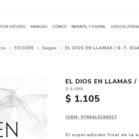
S DE ESTUDIO
MANGAS
CÓMICS
INFANTIL Y JUVENIL
JUEGOS LITERA
cio
FICCIÓN
Sagas
EL DIOS EN LLAMAS / R. F. KU
Novelas
Literatura Infantil
Acción
Shonen
Literatura Juvenil
Aventura
Shojo
Bélico
EL DIOS EN LLAMAS / 
Seinen
Ciencia ficción
$ 1.300
Josei
Comedia
$ 1.105
Yaoi / BL
Distopía
Yuri / GL
Deportes
ISBN:
9788419266927
Manhwa
Drama
El esperadísimo final de la
Subcategoría
Ecchi