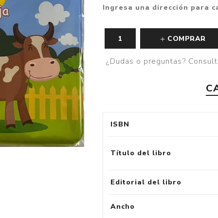
Ingresa una dirección para c
Fantasía
Fantasía oscura
COMPRAR
Gore
¿Dudas o preguntas? Consult
Ver todo
C
ISBN
Título del libro
Editorial del libro
Ancho