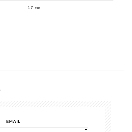
Crónica
17 cm
Negocios
Ingenio
Ensayo
Ver todo
L
EMAIL