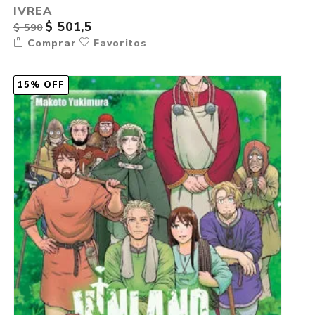
IVREA
$ 501,5
$ 590
Comprar
Favoritos
15% OFF