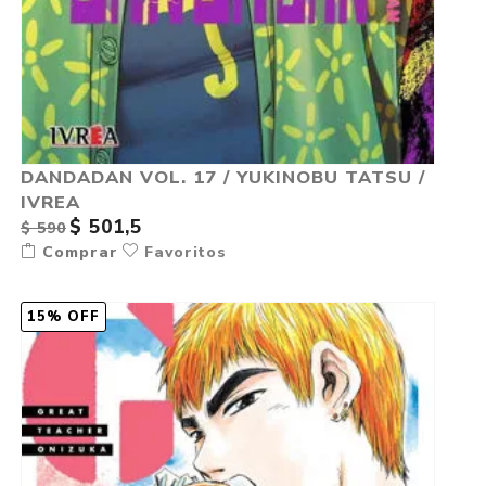
DANDADAN VOL. 17 / YUKINOBU TATSU /
IVREA
$ 501,5
$ 590
Comprar
Favoritos
15% OFF