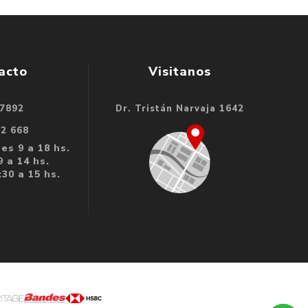
acto
Visitanos
 7892
Dr. Tristán Narvaja 1642
32 668
es 9 a 18 hs.
 a 14 hs.
30 a 15 hs.