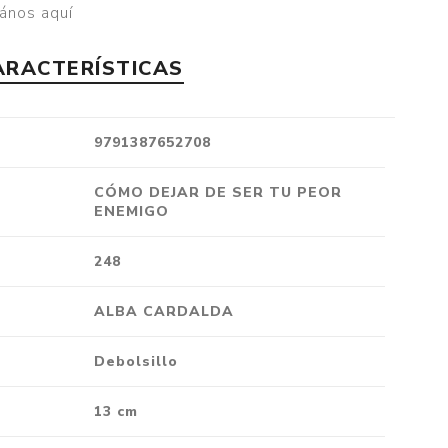
ános aquí
Crónica
Negocios
ARACTERÍSTICAS
Ingenio
Ensayo
9791387652708
Ver todo
CÓMO DEJAR DE SER TU PEOR
ENEMIGO
248
ALBA CARDALDA
Debolsillo
13 cm