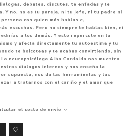
Mitología
ialogas, debates, discutes, te enfadas y te
PUZZLES
Guías visuales
a. Y no, no es tu pareja, ni tu jefe, ni tu padre ni
Cuerpo, mente y s
JUEGOS LITERARIOS
Histórica
a persona con quien más hablas e,
Pedagogía
ás escuchas. Pero no siempre te hablas bien, ni
CALENDARIOS
LGBT+
Ciencias humanas 
pedirías a los demás. Y esto repercute en la
JUEGO DE CARTAS
+18
sociales
mismo y afecta directamente tu autoestima y tu
PACK Y BOXSET
THRILLER
Política y economí
nudo te boicoteas y te acabas convirtiendo, sin
. La neuropsicóloga Alba Cardalda nos muestra
OFERTA PENGUIN
Drama
Libros para padre
estros diálogos internos y nos enseña la
CAJA MUSICAL
Festividades
Ciencia y divulgac
 por supuesto, nos da las herramientas y las
OFERTA ESPECIAL
Actualidad
ezar a tratarnos con el cariño y el amor que
PIKA
Artes
CHAU PANTALLAS
Deportes
alcular el costo de envío
LITERATURA UNIVERSAL
Terapias y Medita
Tecnología e Inter
Merchandising