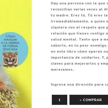
Hay una persona con la que d
Fantasía
reconcilias varias veces al dí
Fantasía oscura
tu madre. Eres tú. Tú eres l
irremediablemente, a quien m
Gore
siquiera con el respeto que 
Ver todo
relación que tienes contigo 
salud mental. Tanto que a me
saberlo, en tu peor enemigo
en este libro cómo operan nu
importancia de cuidarlos. Y,
claves para mejorarlos y emp
merecemos.
Ingresa una dirección para c
COMPRAR