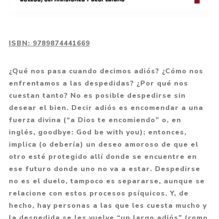
ISBN:
9789874441669
¿Qué nos pasa cuando decimos adiós? ¿Cómo nos
enfrentamos a las despedidas? ¿Por qué nos
cuestan tanto? No es posible despedirse sin
desear el bien. Decir adiós es encomendar a una
fuerza divina (“a Dios te encomiendo” o, en
inglés, goodbye: God be with you); entonces,
implica (o debería) un deseo amoroso de que el
otro esté protegido allí donde se encuentre en
ese futuro donde uno no va a estar. Despedirse
no es el duelo, tampoco es separarse, aunque se
relacione con estos procesos psíquicos. Y, de
hecho, hay personas a las que les cuesta mucho y
la despedida se les vuelve “un largo adiós” (como