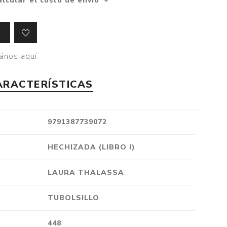
alcular el costo de envío
Crónica
Negocios
Ingenio
ános aquí
Ensayo
Ver todo
ARACTERÍSTICAS
9791387739072
HECHIZADA (LIBRO I)
LAURA THALASSA
TUBOLSILLO
448