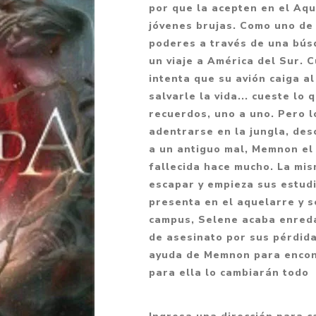
por que la acepten en el Aq
Fantasía
jóvenes brujas. Como uno de 
Fantasía oscura
poderes a través de una bús
un viaje a América del Sur.
Gore
intenta que su avión caiga a
Ver todo
salvarle la vida... cueste l
recuerdos, uno a uno. Pero 
adentrarse en la jungla, de
a un antiguo mal, Memnon el
fallecida hace mucho. La mis
escapar y empieza sus estud
presenta en el aquelarre y 
campus, Selene acaba enreda
de asesinato por sus pérdid
ayuda de Memnon para encont
para ella lo cambiarán todo