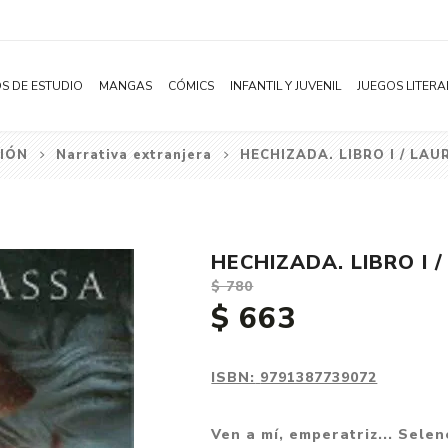
S DE ESTUDIO
MANGAS
CÓMICS
INFANTIL Y JUVENIL
JUEGOS LITERA
CIÓN
Narrativa extranjera
HECHIZADA. LIBRO I / LA
Novelas
Literatura Infantil
Acción
Shonen
Literatura Juvenil
Aventura
Shojo
Bélico
HECHIZADA. LIBRO I
Seinen
Ciencia ficción
$ 780
Josei
Comedia
$ 663
Yaoi / BL
Distopía
Yuri / GL
Deportes
ISBN:
9791387739072
Manhwa
Drama
Ven a mí, emperatriz... Sele
Subcategoría
Ecchi