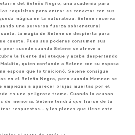
Mitología
uelarre del Beleño Negro, una academia para
PUZZLES
Guías visuales
los requisitos para entrar es conectar con sus
Cuerpo, mente y salud
JUEGOS LITERARIOS
Histórica
queda mágica en la naturaleza, Selene reserva
Pedagogía
 Cuando una perversa fuerza sobrenatural
CALENDARIOS
LGBT+
Ciencias humanas y
l suelo, la magia de Selene se despierta para
JUEGO DE CARTAS
+18
sociales
o que cueste. Pues sus poderes consumen sus
PACK Y BOXSET
THRILLER
Política y economía
lo peor sucede cuando Selene se atreve a
scubre la fuente del ataque y acaba despertando
OFERTA PENGUIN
Drama
Libros para padres
 Maldito, quien confunde a Selene con su esposa
CAJA MUSICAL
Festividades
Ciencia y divulgación
ma esposa que lo traicionó. Selene consigue
OFERTA ESPECIAL
ios en el Beleño Negro, pero cuando Memnon se
Actualidad
se empiezan a aparecer brujas muertas por el
PIKA
Artes
da en una peligrosa trama. Cuando la acusan
CHAU PANTALLAS
Deportes
as de memoria, Selene tendrá que fiarse de la
rar respuestas... y los planes que tiene este
LITERATURA UNIVERSAL
Terapias y Meditación
Tecnología e Internet
Merchandising