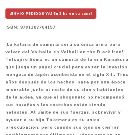
¡ENVIO PEDIDOS YA! En 2 hs en tu casa!
ISBN:
9791387784157
¡La katana de samurái será su única arma para
volver del Valhalla en Valhallian the Black Iron!
Tetsujiro Soma es un samurái de la era Kamakura
que juega un papel crucial para evitar la invasión
mongola de Japón acontecida en el siglo XIII. Tres
años después de los hechos, pasa por una época
miserable junto al resto de su clan y habitantes
de la aldea, ya que el shogunato no recompensó
sus hazañas y las cosechas están siendo
nefastas. Al límite de sus fuerzas, sobrevivir y
ayudar a su hijo Takemaru es su única
preocupación, pero cuando sus ojos se cierran
posiblemente por última vez… ¡despierta en un