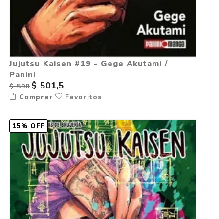
Jujutsu Kaisen #19 - Gege Akutami /
Panini
$ 501,5
$ 590
Comprar
Favoritos
15% OFF