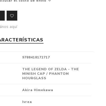
alcular el costo de envío
Crónica
Negocios
Ingenio
ános aquí
Ensayo
Ver todo
ARACTERÍSTICAS
9788418172717
THE LEGEND OF ZELDA - THE
MINISH CAP / PHANTOM
HOURGLASS
Akira Himekawa
Ivrea