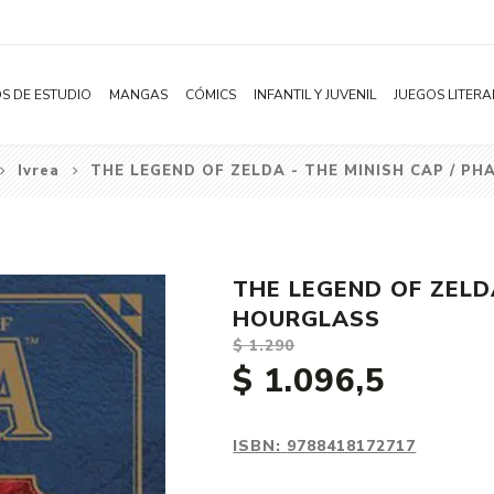
S DE ESTUDIO
MANGAS
CÓMICS
INFANTIL Y JUVENIL
JUEGOS LITERA
Ivrea
THE LEGEND OF ZELDA - THE MINISH CAP / 
Novelas
Literatura Infantil
Acción
Shonen
Literatura Juvenil
Aventura
Shojo
Bélico
THE LEGEND OF ZELD
Seinen
Ciencia ficción
HOURGLASS
Josei
Comedia
$ 1.290
$ 1.096,5
Yaoi / BL
Distopía
Yuri / GL
Deportes
Manhwa
Drama
ISBN:
9788418172717
Subcategoría
Ecchi