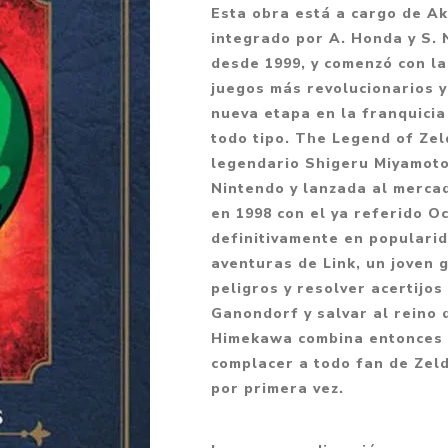
Esta obra está a cargo de A
Fantasía
integrado por A. Honda y S.
Fantasía oscura
desde 1999, y comenzó con la
juegos más revolucionarios y
Gore
nueva etapa en la franquicia
Ver todo
todo tipo. The Legend of Zel
legendario Shigeru Miyamoto
Nintendo y lanzada al merca
en 1998 con el ya referido 
definitivamente en popularid
aventuras de Link, un joven
peligros y resolver acertijo
Ganondorf y salvar al reino d
Himekawa combina entonces 
complacer a todo fan de Zel
por primera vez.