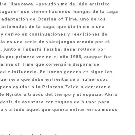
Mitología
kira Himekawa, –pseudónimo del dúo artístico
PUZZLES
Guías visuales
 Nagano– que vienen haciendo mangas de la saga
Cuerpo, mente y salud
JUEGOS LITERARIOS
Histórica
 adaptación de Ocarina of Time, uno de los
Pedagogía
 aclamados de la saga, que dio inicio a una
CALENDARIOS
LGBT+
Ciencias humanas y
 y derivó en continuaciones y reediciones de
JUEGO DE CARTAS
+18
sociales
da es una serie de videojuegos creada por el
PACK Y BOXSET
THRILLER
Política y economía
, junto a Takashi Tezuka, desarrollada por
do por primera vez en el año 1986, aunque fue
OFERTA PENGUIN
Drama
Libros para padres
Ocarina of Time que comenzó a dispararse
CAJA MUSICAL
Festividades
Ciencia y divulgación
ad e influencia. En líneas generales sigue las
OFERTA ESPECIAL
Actualidad
 guerrero que debe enfrentarse a numerosos
s para ayudar a la Princesa Zelda a derrotar a
PIKA
Artes
e Hyrule a través del tiempo y el espacio. Akira
CHAU PANTALLAS
Deportes
dosis de aventura con toques de humor para
LITERATURA UNIVERSAL
da y a todo aquel que quiera entrar en su mundo
Terapias y Meditación
Tecnología e Internet
Merchandising