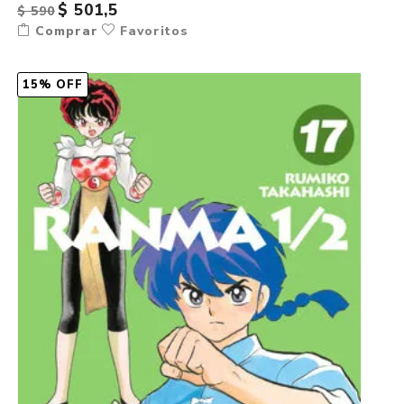
$ 501,5
$ 590
Comprar
Favoritos
15% OFF