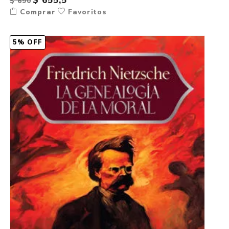
$ 655,5
$ 690
Comprar
Favoritos
5% OFF