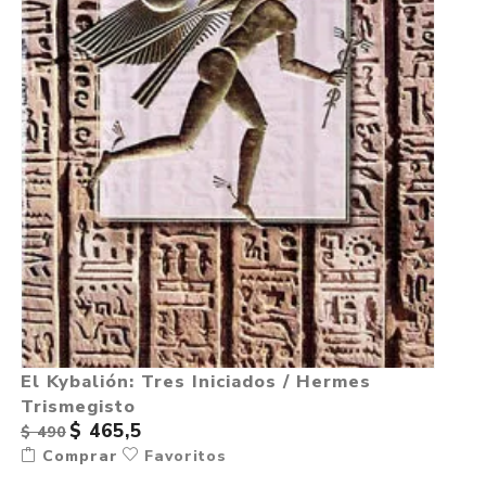
El Kybalión: Tres Iniciados / Hermes
Trismegisto
$ 465,5
$ 490
Comprar
Favoritos