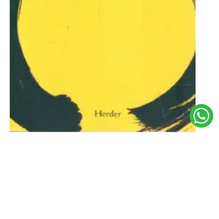
Filosofía Del Budismo Zen / Byung-chul
Han
$ 750,5
$ 790
Comprar
Favoritos