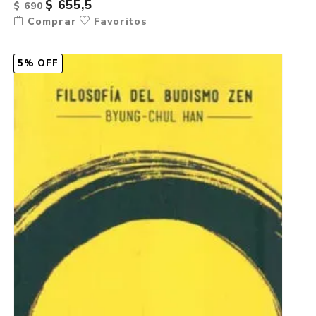
$ 655,5
$ 690
Comprar
Favoritos
5% OFF