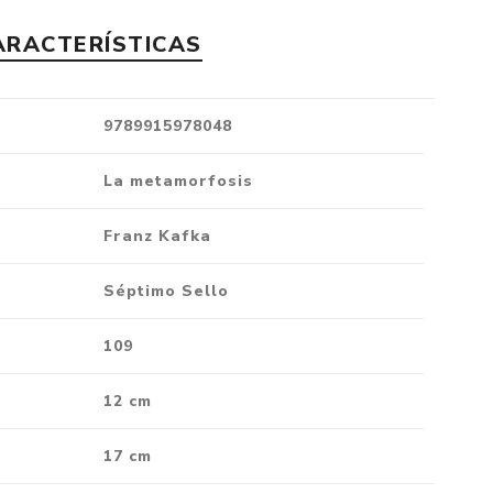
Crónica
ARACTERÍSTICAS
Negocios
Ingenio
9789915978048
Ensayo
Ver todo
La metamorfosis
Franz Kafka
Séptimo Sello
109
12 cm
17 cm