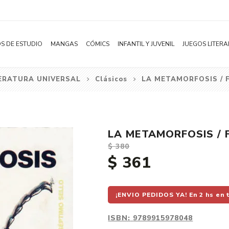
S DE ESTUDIO
MANGAS
CÓMICS
INFANTIL Y JUVENIL
JUEGOS LITERA
ERATURA UNIVERSAL
Clásicos
LA METAMORFOSIS / 
Novelas
Literatura Infantil
Acción
Shonen
Literatura Juvenil
Aventura
Shojo
Bélico
LA METAMORFOSIS / 
Seinen
Ciencia ficción
$ 380
Josei
Comedia
$ 361
Yaoi / BL
Distopía
Yuri / GL
Deportes
¡ENVIO PEDIDOS YA! En 2 hs en 
Manhwa
Drama
ISBN:
9789915978048
Subcategoría
Ecchi