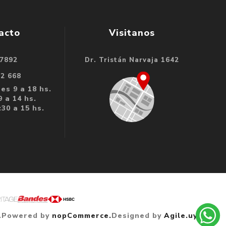
acto
Visitanos
 7892
Dr. Tristán Narvaja 1642
32 668
es 9 a 18 hs.
 a 14 hs.
30 a 15 hs.
.
Powered by
nopCommerce.
Designed by
Agile.uy