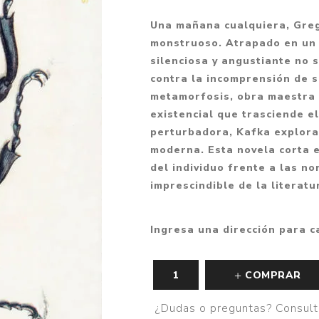
Fantasía
Una mañana cualquiera, Greg
Fantasía oscura
monstruoso. Atrapado en un 
silenciosa y angustiante no 
Gore
contra la incomprensión de s
Ver todo
metamorfosis, obra maestra 
existencial que trasciende el
perturbadora, Kafka explora 
moderna. Esta novela corta e
del individuo frente a las no
imprescindible de la literatu
Ingresa una dirección para c
COMPRAR
¿Dudas o preguntas? Consult