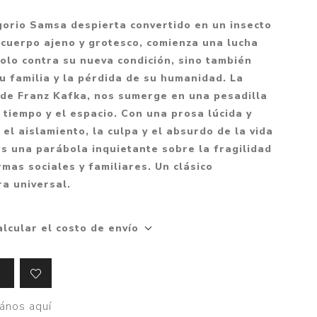
Mitología
PUZZLES
Guías visuales
orio Samsa despierta convertido en un insecto
Cuerpo, mente y salud
JUEGOS LITERARIOS
Histórica
cuerpo ajeno y grotesco, comienza una lucha
Pedagogía
solo contra su nueva condición, sino también
CALENDARIOS
LGBT+
Ciencias humanas y
u familia y la pérdida de su humanidad. La
JUEGO DE CARTAS
+18
sociales
de Franz Kafka, nos sumerge en una pesadilla
PACK Y BOXSET
THRILLER
 tiempo y el espacio. Con una prosa lúcida y
Política y economía
el aislamiento, la culpa y el absurdo de la vida
OFERTA PENGUIN
Drama
Libros para padres
s una parábola inquietante sobre la fragilidad
CAJA MUSICAL
Festividades
Ciencia y divulgación
rmas sociales y familiares. Un clásico
ra universal.
OFERTA ESPECIAL
Actualidad
PIKA
Artes
alcular el costo de envío
CHAU PANTALLAS
Deportes
LITERATURA UNIVERSAL
Terapias y Meditación
Tecnología e Internet
ános aquí
Merchandising