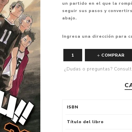
un partido en el que la rompí
Fantasía
seguir sus pasos y converti
Fantasía oscura
abajo.
Gore
Ingresa una dirección para c
Ver todo
COMPRAR
¿Dudas o preguntas? Consult
C
ISBN
Título del libro