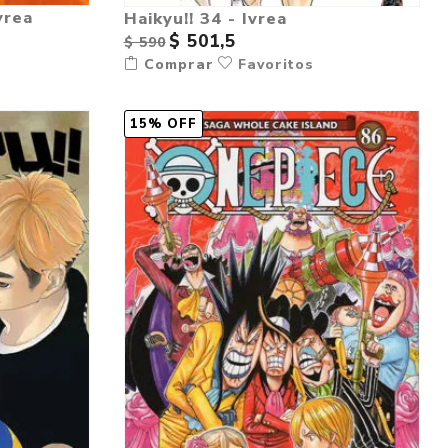
vrea
Haikyu!! 34 - Ivrea
$ 501,5
$ 590
Comprar
Favoritos
15% OFF