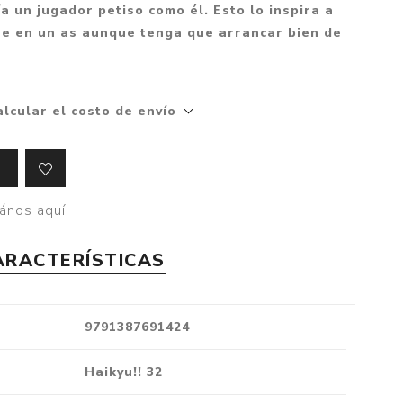
Mitología
a un jugador petiso como él. Esto lo inspira a
PUZZLES
Guías visuales
rse en un as aunque tenga que arrancar bien de
Cuerpo, mente y salud
JUEGOS LITERARIOS
Histórica
Pedagogía
CALENDARIOS
LGBT+
Ciencias humanas y
alcular el costo de envío
JUEGO DE CARTAS
+18
sociales
PACK Y BOXSET
THRILLER
Política y economía
OFERTA PENGUIN
Drama
Libros para padres
CAJA MUSICAL
Festividades
Ciencia y divulgación
ános aquí
OFERTA ESPECIAL
Actualidad
ARACTERÍSTICAS
PIKA
Artes
CHAU PANTALLAS
Deportes
9791387691424
LITERATURA UNIVERSAL
Terapias y Meditación
Tecnología e Internet
Haikyu!! 32
Merchandising