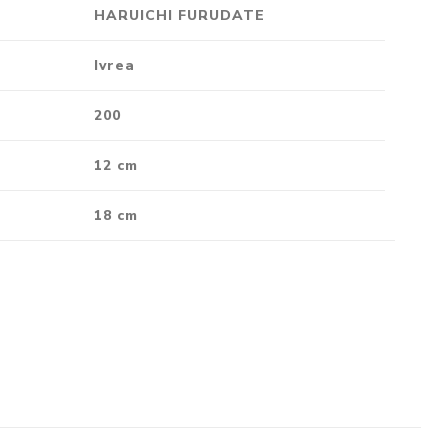
HARUICHI FURUDATE
Crónica
Negocios
Ivrea
Ingenio
200
Ensayo
Ver todo
12 cm
18 cm