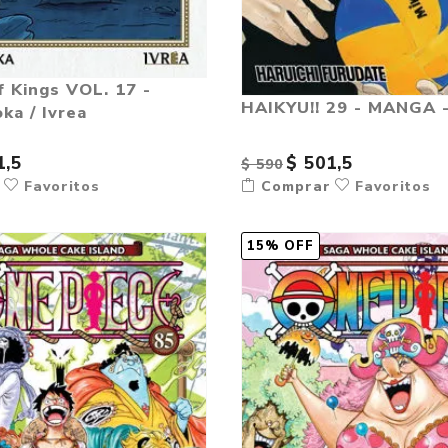
f Kings VOL. 17 -
HAIKYU!! 29 - MANGA 
ka / Ivrea
1,5
$ 501,5
$ 590
r
Favoritos
Comprar
Favoritos
15% OFF