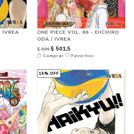
- IVREA
ONE PIECE VOL. 86 - EIICHIRO
ODA / IVREA
$ 501,5
$ 590
Comprar
Favoritos
15% OFF