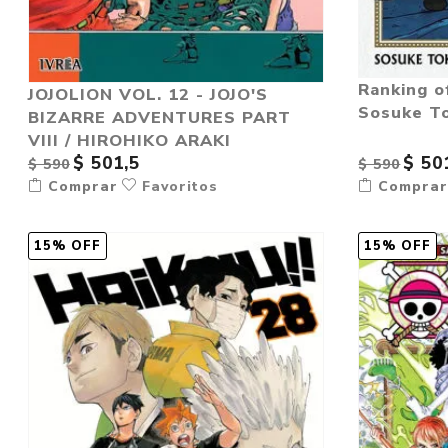
Ranking o
JOJOLION VOL. 12 - JOJO'S
Sosuke To
BIZARRE ADVENTURES PART
VIII / HIROHIKO ARAKI
$ 501,5
$ 50
$ 590
$ 590
Comprar
Favoritos
Compra
15% OFF
15% OFF