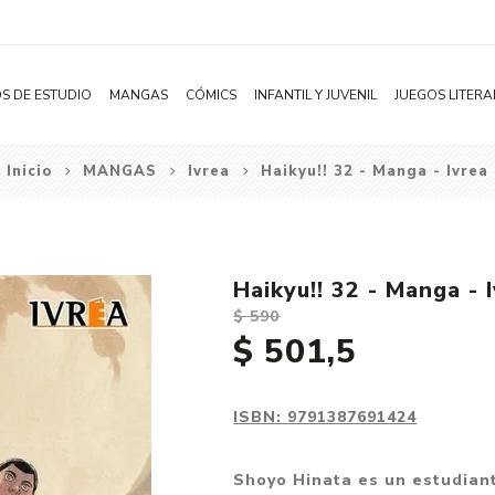
S DE ESTUDIO
MANGAS
CÓMICS
INFANTIL Y JUVENIL
JUEGOS LITERA
Inicio
MANGAS
Ivrea
Haikyu!! 32 - Manga - Ivrea
Novelas
Literatura Infantil
Acción
Shonen
Literatura Juvenil
Aventura
Shojo
Bélico
Haikyu!! 32 - Manga - 
Seinen
Ciencia ficción
$ 590
Josei
Comedia
$ 501,5
Yaoi / BL
Distopía
Yuri / GL
Deportes
ISBN:
9791387691424
Manhwa
Drama
Shoyo Hinata es un estudiant
Subcategoría
Ecchi