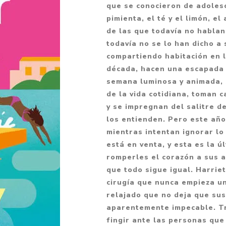
que se conocieron de adoles
Fantasía
pimienta, el té y el limón, e
Fantasía oscura
de las que todavía no hablan
todavía no se lo han dicho a
Gore
compartiendo habitación en 
Ver todo
década, hacen una escapada 
semana luminosa y animada, 
de la vida cotidiana, toman 
y se impregnan del salitre d
los entienden. Pero este año
mientras intentan ignorar lo
está en venta, y esta es la 
romperles el corazón a sus a
que todo sigue igual. Harrie
cirugía que nunca empieza un
relajado que no deja que su
aparentemente impecable. Tr
fingir ante las personas qu