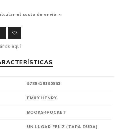
Crónica
alcular el costo de envío
Negocios
Ingenio
Ensayo
Ver todo
ános aquí
ARACTERÍSTICAS
9788419130853
EMILY HENRY
BOOKS4POCKET
UN LUGAR FELIZ (TAPA DURA)