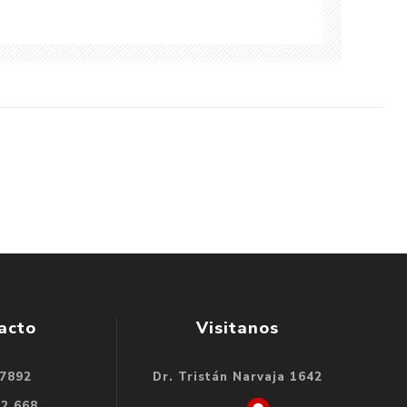
acto
Visitanos
 7892
Dr. Tristán Narvaja 1642
32 668