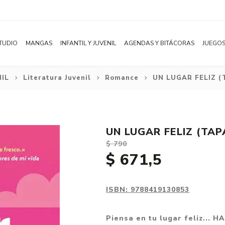
TUDIO
MANGAS
INFANTIL Y JUVENIL
AGENDAS Y BITÁCORAS
JUEGOS
NIL
Literatura Juvenil
Romance
UN LUGAR FELIZ (
Novelas
Literatura Infantil
Acción
0 a 6 meses
Dark Roman
Shonen
Literatura Juvenil
Aventura
BILINGUE
Romantasy
Shojo
Bélico
0 a 2 años
New Adult
UN LUGAR FELIZ (TAP
Seinen
Ciencia ficción
3 a 5 años
Vampiros
$ 790
Josei
Comedia
6 a 8 años
Deportes
$ 671,5
Yaoi / BL
Distopía
9 a 12 años
Estudiantil
Yuri / GL
Deportes
Ciencia
Fantasía Med
ISBN:
9788419130853
Manhwa
Drama
Colorear
Mafia
Piensa en tu lugar feliz... 
Subcategoría
Ecchi
Ver todo
Ver todo