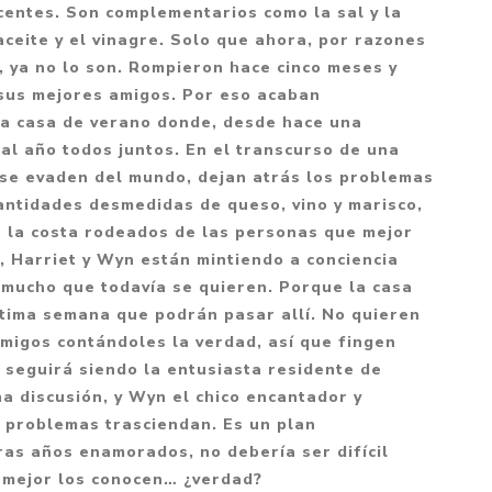
Mitología
centes. Son complementarios como la sal y la
PUZZLES
Guías visuales
l aceite y el vinagre. Solo que ahora, por razones
Cuerpo, mente y s
JUEGOS LITERARIOS
Histórica
, ya no lo son. Rompieron hace cinco meses y
Pedagogía
 sus mejores amigos. Por eso acaban
CALENDARIOS
LGBT+
Ciencias humanas 
la casa de verano donde, desde hace una
JUEGO DE CARTAS
+18
sociales
al año todos juntos. En el transcurso de una
PACK Y BOXSET
THRILLER
Política y economí
se evaden del mundo, dejan atrás los problemas
cantidades desmedidas de queso, vino y marisco,
OFERTA PENGUIN
Drama
Libros para padre
e la costa rodeados de las personas que mejor
CAJA MUSICAL
Festividades
Ciencia y divulgac
, Harriet y Wyn están mintiendo a conciencia
OFERTA ESPECIAL
 mucho que todavía se quieren. Porque la casa
Actualidad
última semana que podrán pasar allí. No quieren
PIKA
Artes
migos contándoles la verdad, así que fingen
CHAU PANTALLAS
Deportes
t seguirá siendo la entusiasta residente de
a discusión, y Wyn el chico encantador y
LITERATURA UNIVERSAL
Terapias y Medita
s problemas trasciendan. Es un plan
Tecnología e Inter
as años enamorados, no debería ser difícil
Merchandising
e mejor los conocen… ¿verdad?