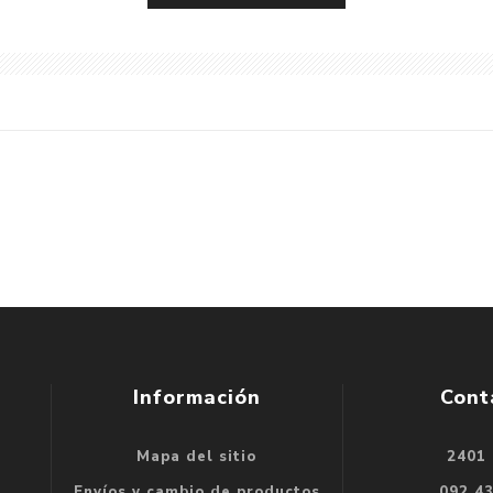
Información
Cont
Mapa del sitio
2401
se
Envíos y cambio de productos
092 4