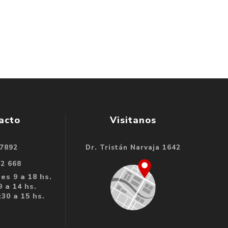
acto
Visitanos
 7892
Dr. Tristán Narvaja 1642
32 668
es 9 a 18 hs.
 a 14 hs.
30 a 15 hs.