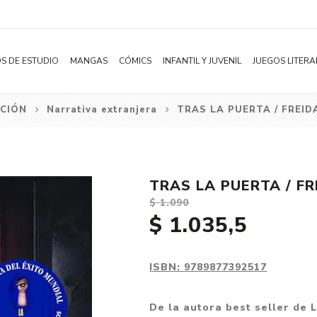
S DE ESTUDIO
MANGAS
CÓMICS
INFANTIL Y JUVENIL
JUEGOS LITERA
CCIÓN
Narrativa extranjera
TRAS LA PUERTA / FREI
Novelas
Literatura Infantil
Acción
Shonen
Literatura Juvenil
Aventura
Shojo
Bélico
TRAS LA PUERTA / F
Seinen
Ciencia ficción
$ 1.090
Josei
Comedia
$ 1.035,5
Yaoi / BL
Distopía
Yuri / GL
Deportes
ISBN:
9789877392517
Manhwa
Drama
De la autora best seller de L
Subcategoría
Ecchi