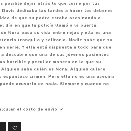
Mitología
 es posible dejar atrás lo que corre por tus
PUZZLES
Guías visuales
 Davis dedicaba las tardes a hacer los deberes
Cuerpo, mente y salud
JUEGOS LITERARIOS
Histórica
i idea de que su padre estaba asesinando a
Pedagogía
l día en que la policía llamó a la puerta.
CALENDARIOS
LGBT+
Ciencias humanas y
de Nora pasa su vida entre rejas y ella es una
JUEGO DE CARTAS
+18
sociales
stencia tranquila y solitaria. Nadie sabe que su
PACK Y BOXSET
THRILLER
Política y economía
n serie. Y ella está dispuesta a todo para que
ora descubre que una de sus jóvenes pacientes
OFERTA PENGUIN
Drama
Libros para padres
ma horrible y peculiar manera en la que su
CAJA MUSICAL
Festividades
Ciencia y divulgación
 Alguien sabe quién es Nora. Alguien quiere
OFERTA ESPECIAL
u espantoso crimen. Pero ella no es una asesina
Actualidad
o puede acusarla de nada. Siempre y cuando no
PIKA
Artes
CHAU PANTALLAS
Deportes
LITERATURA UNIVERSAL
Terapias y Meditación
alcular el costo de envío
Tecnología e Internet
Merchandising