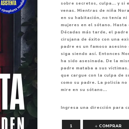
sobre secretos, culpa... y si
Fantasía
venas. Mientras de niña Nora
Fantasía oscura
en su habitación, no tenía n
mujeres en el sótano. Hasta e
Gore
Décadas más tarde, el padre 
Ver todo
cirujana de éxito con una exi
padre es un famoso asesino e
siga siendo así. Entonces N
ha sido asesinada. De la mis
padre mataba a sus víctimas.
que cargue con la culpa de s
como su padre. La policía n
mire en su sótano...
Ingresa una dirección para c
COMPRAR