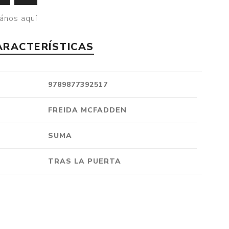
Crónica
ános aquí
Negocios
ARACTERÍSTICAS
Ingenio
Ensayo
Ver todo
9789877392517
FREIDA MCFADDEN
SUMA
TRAS LA PUERTA